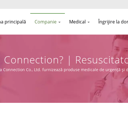
a principală
Companie
Medical
Îngrijire la do
 Connection? | Resuscita
ijire Critică | Asia Connect
 Connection Co., Ltd. furnizează produse medicale de urgență și de î
(UE) 2017/745), împreună cu capacități de design, OEM și producț