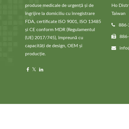
produse medicale de urgență și de
Ho Distr
îngrijire la domiciliu cu înregistrare
Taiwan
FDA, certificate ISO 9001, ISO 13485
886-
și CE conform MDR (Regulamentul
886
(UE) 2017/745), împreună cu
capacități de design, OEM și
info
producție.
Copyright © 2026
Asia Connection Co., Ltd.
All Rights Res