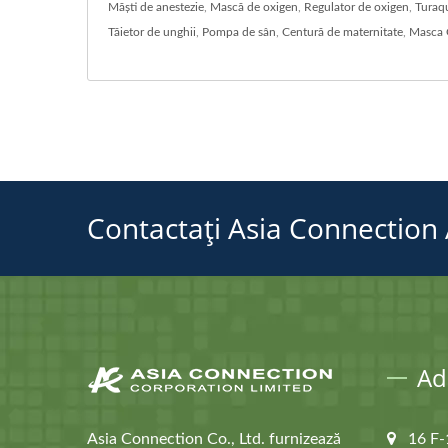
Măști de anestezie
,
Mască de oxigen
,
Regulator de oxigen
,
Turaq
Tăietor de unghii
,
Pompa de sân
,
Centură de maternitate
,
Masca
Contactați Asia Connection A
Ad
Asia Connection Co., Ltd. furnizează
16 F-