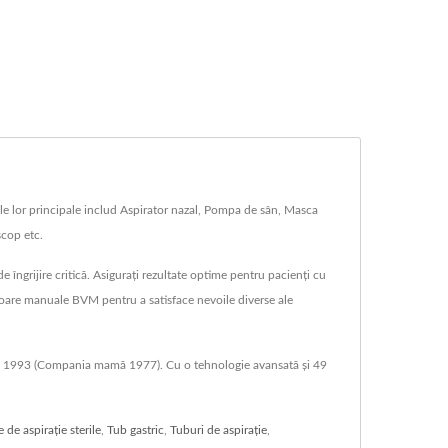
le lor principale includ Aspirator nazal, Pompa de sân, Masca
scop etc.
 îngrijire critică. Asigurați rezultate optime pentru pacienți cu
atoare manuale BVM pentru a satisface nevoile diverse ale
că din 1993 (Compania mamă 1977). Cu o tehnologie avansată și 49
 de aspirație sterile
,
Tub gastric
,
Tuburi de aspirație
,