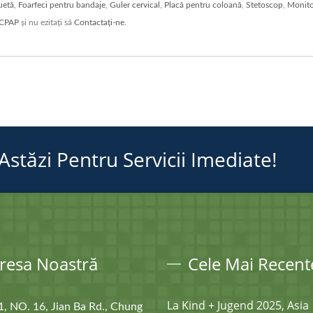
uetă
,
Foarfeci pentru bandaje
,
Guler cervical
,
Placă pentru coloană
,
Stetoscop
,
Monitor
 CPAP
și nu ezitați să
Contactați-ne
.
stăzi Pentru Servicii Imediate!
resa Noastră
Cele Mai Recente
La Kind + Jugend 2025, Asia
1, NO. 16, Jian Ba Rd., Chung