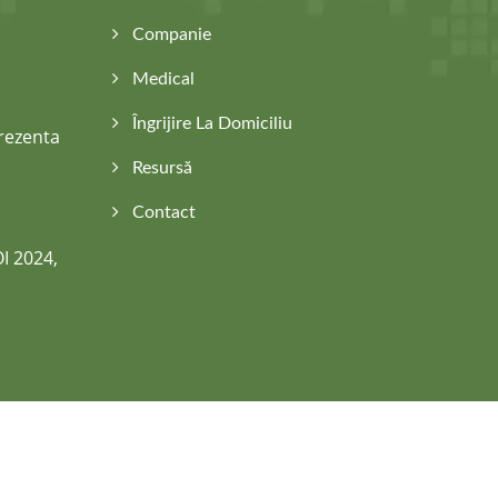
Companie
Medical
Îngrijire La Domiciliu
rezenta
Resursă
Contact
I 2024,
Consulted & Designed by
Ready-Market