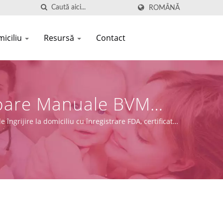
ROMÂNĂ
miciliu
Resursă
Contact
toare Manuale BVM
ion
ngrijire la domiciliu cu înregistrare FDA, certificate
ie.