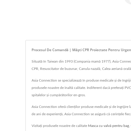
Procesul De Comandă | Măști CPR Proiectate Pentru Urgenț
Situată în Taiwan din 1993 (Compania mamă 1977), Asia Connection
CPR, Resuscitator de buzunar, Canula nazală, Calea aeriană orală,
Asia Connection se specializează în produse medicale și de îngrijir
produsele noastre de înaltă calitate. Indiferent dacă preferați PV
spitalelor și cumpărătorilor en-gros.
Asia Connection oferă clienților produse medicale și de îngrijire
de ani de experiență, Asia Connection se asigură că cerințele fiecă
Vizitați produsele noastre de calitate
Masca cu valvă pentru bag
,