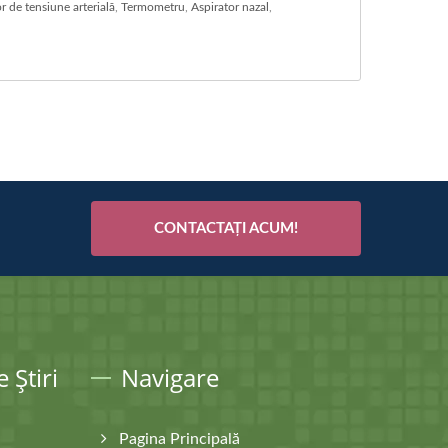
 de tensiune arterială
,
Termometru
,
Aspirator nazal
,
CONTACTAȚI ACUM!
 Știri
Navigare
Pagina Principală