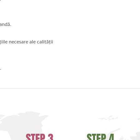
andă.
ile necesare ale calității
.