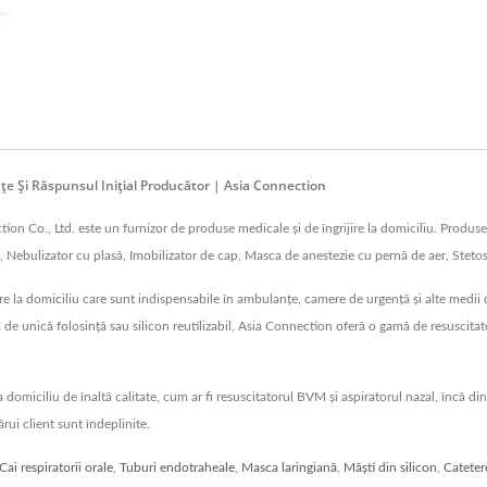
e Și Răspunsul Inițial Producător | Asia Connection
 Co., Ltd. este un furnizor de produse medicale și de îngrijire la domiciliu. Produse
 Nebulizator cu plasă, Imobilizator de cap, Masca de anestezie cu pernă de aer, Steto
e la domiciliu care sunt indispensabile în ambulanțe, camere de urgență și alte medii de
C de unică folosință sau silicon reutilizabil, Asia Connection oferă o gamă de resuscit
 la domiciliu de înaltă calitate, cum ar fi resuscitatorul BVM și aspiratorul nazal, în
rui client sunt îndeplinite.
Cai respiratorii orale
,
Tuburi endotraheale
,
Masca laringiană
,
Măști din silicon
,
Catetere