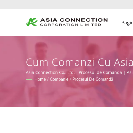
Pagin
Cum Comanzi Cu Asia
Pentru Unități De Îngr
Asia Connection Co., Ltd. - Procesul de Comandă | Asia
ISO 9001, ISO 13485 și CE conform MDR (Regulamentul 
Home
/
Companie
/
Procesul De Comandă