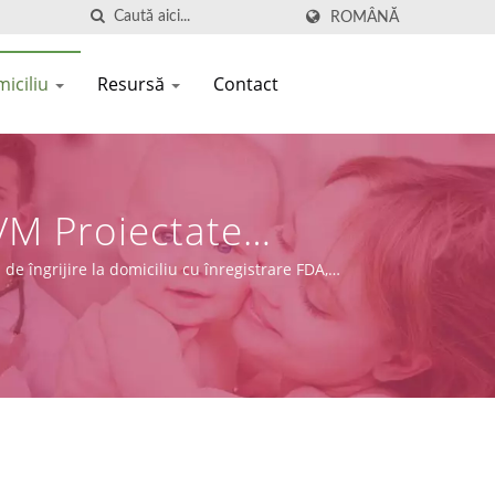
ROMÂNĂ
miciliu
Resursă
Contact
VM Proiectate
de îngrijire la domiciliu cu înregistrare FDA,
și producție.