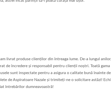
nă, astfel încât părinții să-l poată curăța mai ușor.
Aspiratoare Nazal
a CPAP Cu Două Porturi
 am livrat produse clienților din întreaga lume. De-a lungul anilo
rat de încredere și responsabil pentru clienții noștri. Toată gama
sele sunt inspectate pentru a asigura o calitate bună înainte de
ete de Aspiratoare Nazale și trimiteți-ne o solicitare astăzi! Ech
at întrebărilor dumneavoastră!