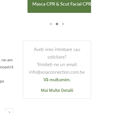
e
Masca CPR & Scut Facial CPR
Masc
Aveți vreo întrebare sau
solicitare?
r, ne-am
Trimiteți-ne un email:
 noastră
info@asiaconnection.com.tw
Vă mulțumim.
ipa
Mai Multe Detalii