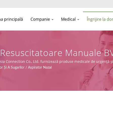
a principală
Companie
Medical
Îngrijire la do
 Resuscitatoare Manuale B
nnection
Asia Connection Co., Ltd. furnizează produse medicale de urgență și 
egulamentul (UE) 2017/745), împreună cu capacități de design, OEM 
or Și A Sugarilor
/
Aspirator Nazal