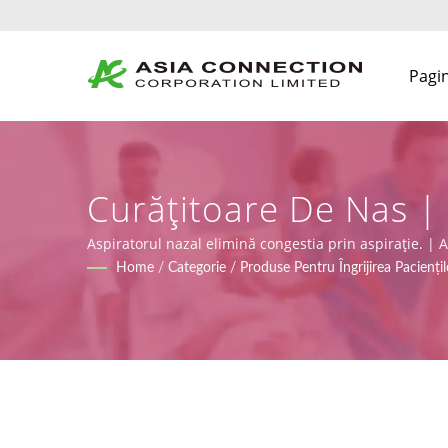
Pagin
Curățitoare De Nas |
Ergonomic | Asia Co
Aspiratorul nazal elimină congestia prin aspirație. | 
certificate ISO 9001, ISO 13485 și CE conform MDR (R
Home
/
Categorie
/
Produse Pentru Îngrijirea Paciențil