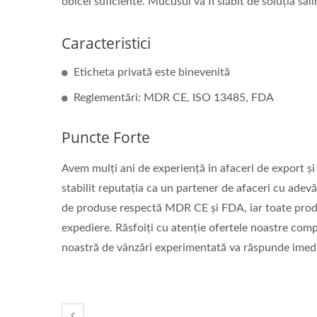
obicei suficiente. Mucusul va fi slăbit de soluția sali
Masca CPR & Scut Facial CPR
Masc
Caracteristici
Eticheta privată este binevenită
Reglementări: MDR CE, ISO 13485, FDA
Puncte Forte
Avem mulți ani de experiență în afaceri de export și
stabilit reputația ca un partener de afaceri cu adevă
de produse respectă MDR CE și FDA, iar toate produ
expediere. Răsfoiți cu atenție ofertele noastre compl
noastră de vânzări experimentată va răspunde imedi