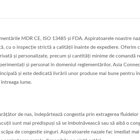
ementările MDR CE, ISO 13485 și FDA. Aspiratoarele noastre naz
cu o inspecție strictă a calității înainte de expediere. Oferim cl
 privată și personalizate, precum și cantități minime de comandă 
perimentați și personal în domeniul reglementărilor, Asia Conne
principală și este dedicată livrării unor produse mai bune pentru în
în întreaga lume.
rățător de nas, îndepărtează congestia prin extragerea fluidelor 
scuții sunt mai predispuși să se îmbolnăvească sau să aibă o con
 a scăpa de congestie singuri. Aspiratoarele nazale fac imediat mai