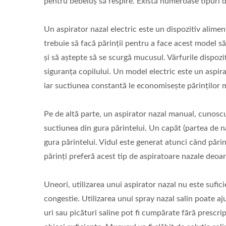
pentru bebeluș să respire. Există numeroase tipuri d
Un aspirator nazal electric este un dispozitiv alimen
trebuie să facă părinții pentru a face acest model s
și să aștepte să se scurgă mucusul. Vârfurile dispozi
siguranța copilului. Un model electric este un aspira
iar suctiunea constantă le economisește părinților m
Pe de altă parte, un aspirator nazal manual, cunosc
suctiunea din gura părintelui. Un capăt (partea de nas
gura părintelui. Vidul este generat atunci când părin
părinți preferă acest tip de aspiratoare nazale deoar
Uneori, utilizarea unui aspirator nazal nu este sufic
congestie. Utilizarea unui spray nazal salin poate aj
uri sau picături saline pot fi cumpărate fără prescri