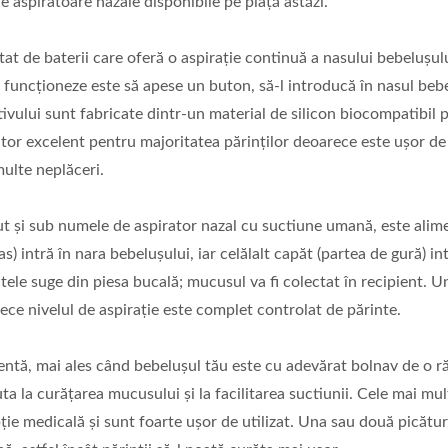
e aspiratoare nazale disponibile pe piață astăzi.
tat de baterii care oferă o aspirație continuă a nasului bebelușulu
ă funcționeze este să apese un buton, să-l introducă în nasul beb
tivului sunt fabricate dintr-un material de silicon biocompatibil 
tor excelent pentru majoritatea părinților deoarece este ușor de u
ulte neplăceri.
ut și sub numele de aspirator nazal cu suctiune umană, este alim
) intră în nara bebelușului, iar celălalt capăt (partea de gură) int
tele suge din piesa bucală; mucusul va fi colectat în recipient. Un
ece nivelul de aspirație este complet controlat de părinte.
ientă, mai ales când bebelușul tău este cu adevărat bolnav de o ră
uta la curățarea mucusului și la facilitarea suctiunii. Cele mai mu
pție medicală și sunt foarte ușor de utilizat. Una sau două picătur