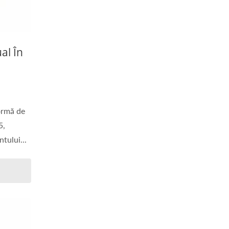
al În
ormă de
5,
ului...