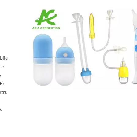
bile
ie
e
E)
ntru
.