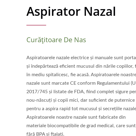
Aspirator Nazal
Curățitoare De Nas
Aspiratoarele nazale electrice și manuale sunt porta
și îndepărtează eficient mucusul din nările copiilor, f
în mediu spitalicesc, fie acasă. Aspiratoarele noastr
nazale sunt marcate CE conform Regulamentului (U
2017/745 și listate de FDA, fiind complet sigure pe
nou-născuți și copii mici, dar suficient de puternice
pentru a aspira rapid tot mucusul și secrețiile nazale
Aspiratoarele noastre nazale sunt fabricate din
materiale biocompatibile de grad medical, care sunt
fără BPA și ftalați.