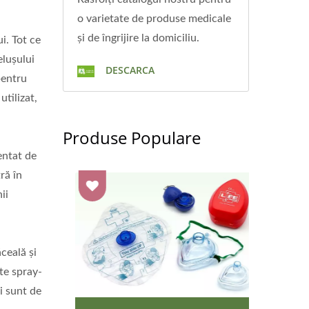
o varietate de produse medicale
și de îngrijire la domiciliu.
i. Tot ce
elușului
DESCARCA
pentru
tilizat,
Produse Populare
entat de
ră în
ii
ceală și
lte spray-
i sunt de