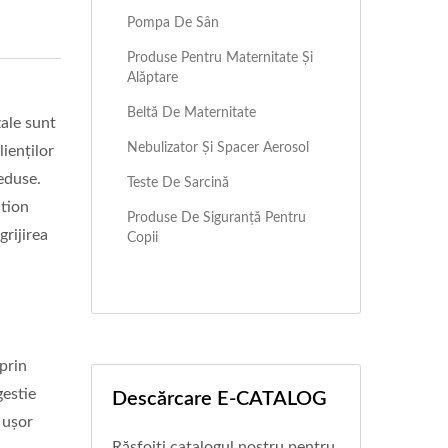
Pompa De Sân
Produse Pentru Maternitate Și
Alăptare
Beltă De Maternitate
ale sunt
Nebulizator Și Spacer Aerosol
ienților
reduse.
Teste De Sarcină
ction
Produse De Siguranță Pentru
grijirea
Copii
prin
gestie
Descărcare E-CATALOG
 ușor
Răsfoiți catalogul nostru pentru