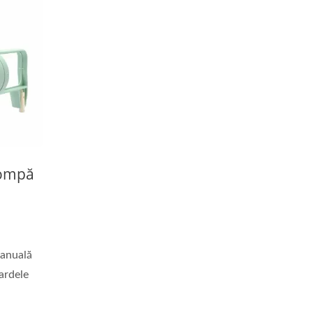
Pompă
manuală
ardele