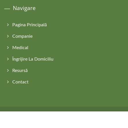
Navigare
Pagina Principală
Companie
Medical
Îngrijire La Domiciliu
Resursă
Contact
Copyright © 2026
Asia Connection Co., Ltd.
All Rights Reserved.
Consulted & Designed by
Ready-Market