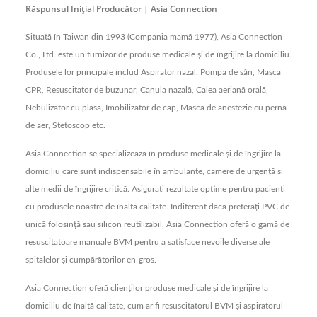
Răspunsul Inițial Producător | Asia Connection
Situată în Taiwan din 1993 (Compania mamă 1977), Asia Connection
Co., Ltd. este un furnizor de produse medicale și de îngrijire la domiciliu.
Produsele lor principale includ Aspirator nazal, Pompa de sân, Masca
CPR, Resuscitator de buzunar, Canula nazală, Calea aeriană orală,
Nebulizator cu plasă, Imobilizator de cap, Masca de anestezie cu pernă
de aer, Stetoscop etc.
Asia Connection se specializează în produse medicale și de îngrijire la
domiciliu care sunt indispensabile în ambulanțe, camere de urgență și
alte medii de îngrijire critică. Asigurați rezultate optime pentru pacienți
cu produsele noastre de înaltă calitate. Indiferent dacă preferați PVC de
unică folosință sau silicon reutilizabil, Asia Connection oferă o gamă de
resuscitatoare manuale BVM pentru a satisface nevoile diverse ale
spitalelor și cumpărătorilor en-gros.
Asia Connection oferă clienților produse medicale și de îngrijire la
domiciliu de înaltă calitate, cum ar fi resuscitatorul BVM și aspiratorul