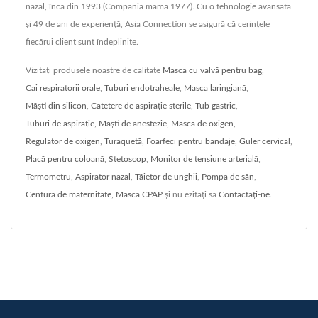
nazal, încă din 1993 (Compania mamă 1977). Cu o tehnologie avansată
și 49 de ani de experiență, Asia Connection se asigură că cerințele
fiecărui client sunt îndeplinite.
Vizitați produsele noastre de calitate
Masca cu valvă pentru bag
,
Cai respiratorii orale
,
Tuburi endotraheale
,
Masca laringiană
,
Măști din silicon
,
Catetere de aspirație sterile
,
Tub gastric
,
Tuburi de aspirație
,
Măști de anestezie
,
Mască de oxigen
,
Regulator de oxigen
,
Turaquetă
,
Foarfeci pentru bandaje
,
Guler cervical
,
Placă pentru coloană
,
Stetoscop
,
Monitor de tensiune arterială
,
Termometru
,
Aspirator nazal
,
Tăietor de unghii
,
Pompa de sân
,
Centură de maternitate
,
Masca CPAP
și nu ezitați să
Contactați-ne
.