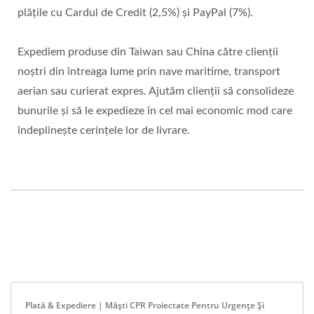
plățile cu Cardul de Credit (2,5%) și PayPal (7%).
Expediem produse din Taiwan sau China către clienții
noștri din întreaga lume prin nave maritime, transport
aerian sau curierat expres. Ajutăm clienții să consolideze
bunurile și să le expedieze în cel mai economic mod care
îndeplinește cerințele lor de livrare.
Plată & Expediere | Măști CPR Proiectate Pentru Urgențe Și