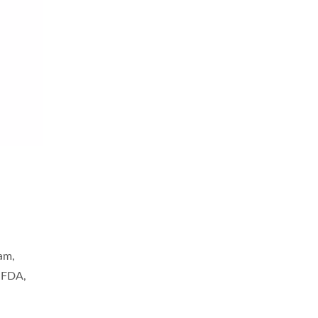
am,
i FDA,