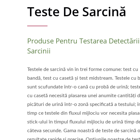
Teste De Sarcină
Produse Pentru Testarea Detectării
Sarcinii
Testele de sarcină vin în trei forme comune: test cu
bandă, test cu casetă și test midstream. Testele cu 
sunt scufundate într-o cană cu probă de urină; test
cu casetă necesită plasarea unei anumite cantități 
picături de urină într-o zonă specificată a testului; î
timp ce testele din fluxul mijlociu vor necesita plas
stick-ului în timpul fluxului mijlociu de urină timp d
câteva secunde. Gama noastră de teste de sarcină 
rezultate rapide și precise. Opțiunile noastre de tes