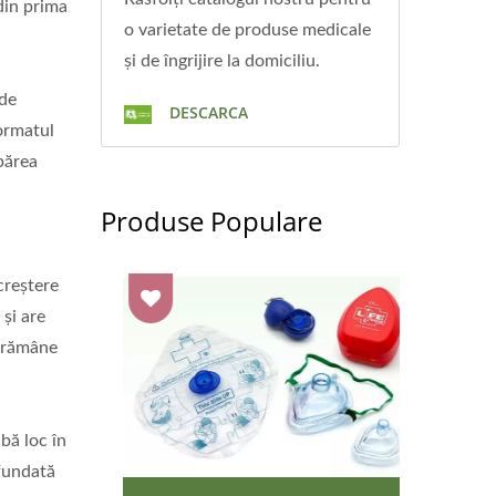
din prima
o varietate de produse medicale
și de îngrijire la domiciliu.
 de
DESCARCA
formatul
părea
Produse Populare
creștere
și are
a rămâne
bă loc în
ufundată