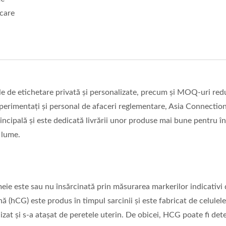
 care
bile de etichetare privată și personalizate, precum și MOQ-uri red
perimentați și personal de afaceri reglementare, Asia Connectio
principală și este dedicată livrării unor produse mai bune pentru în
a lume.
eie este sau nu însărcinată prin măsurarea markerilor indicativi 
hCG) este produs în timpul sarcinii și este fabricat de celulel
lizat și s-a atașat de peretele uterin. De obicei, HCG poate fi det