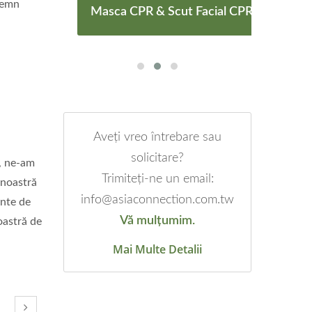
 semn
e
Masca CPR & Scut Facial CPR
Masc
Aveți vreo întrebare sau
solicitare?
r, ne-am
Trimiteți-ne un email:
 noastră
info@asiaconnection.com.tw
inte de
Vă mulțumim.
oastră de
Mai Multe Detalii