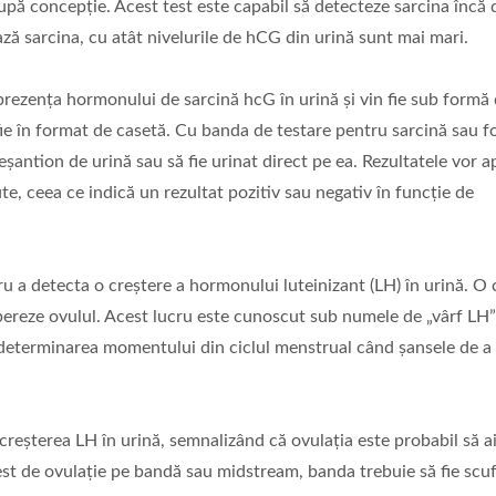
după concepție. Acest test este capabil să detecteze sarcina încă 
ză sarcina, cu atât nivelurile de hCG din urină sunt mai mari.
 prezența hormonului de sarcină hcG în urină și vin fie sub formă
fie în format de casetă. Cu banda de testare pentru sarcină sau 
șantion de urină sau să fie urinat direct pe ea. Rezultatele vor a
e, ceea ce indică un rezultat pozitiv sau negativ în funcție de
ru a detecta o creștere a hormonului luteinizant (LH) în urină. O 
bereze ovulul. Acest lucru este cunoscut sub numele de „vârf LH” 
 la determinarea momentului din ciclul menstrual când șansele de 
reșterea LH în urină, semnalizând că ovulația este probabil să ai
est de ovulație pe bandă sau midstream, banda trebuie să fie sc