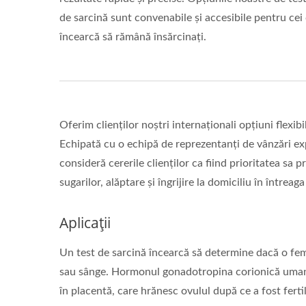
de sarcină sunt convenabile și accesibile pentru cei
încearcă să rămână însărcinați.
Oferim clienților noștri internaționali opțiuni flexi
Echipată cu o echipă de reprezentanți de vânzări ex
consideră cererile clienților ca fiind prioritatea sa 
sugarilor, alăptare și îngrijire la domiciliu în întreag
Aplicații
Un test de sarcină încearcă să determine dacă o fem
sau sânge. Hormonul gonadotropina corionică umană (
în placentă, care hrănesc ovulul după ce a fost ferti