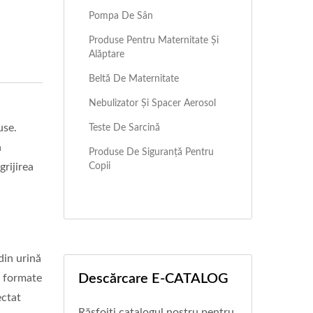
Pompa De Sân
Produse Pentru Maternitate Și
Alăptare
Beltă De Maternitate
Nebulizator Și Spacer Aerosol
use.
Teste De Sarcină
n
Produse De Siguranță Pentru
Copii
grijirea
din urină
Descărcare E-CATALOG
e formate
ectat
Răsfoiți catalogul nostru pentru