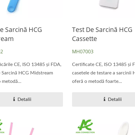
De Sarcină HCG
Test De Sarcină HCG
ream
Cassette
2
MH07003
ficările CE, ISO 13485 și FDA,
Certificate CE, ISO 13485 și 
de Sarcină HCG Midstream
casetele de testare a sarcinii
o metodă...
oferă o metodă foarte...
Detalii
Detalii