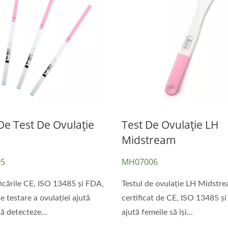
De Test De Ovulație
Test De Ovulație LH
Midstream
5
MH07006
ficările CE, ISO 13485 și FDA,
Testul de ovulație LH Midstre
e testare a ovulației ajută
certificat de CE, ISO 13485 ș
ă detecteze...
ajută femeile să își...