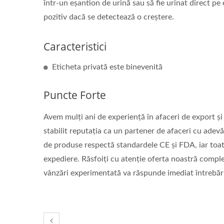
într-un eșantion de urină sau să fie urinat direct pe
Masca CPR & Scut Facial CPR
Masc
pozitiv dacă se detectează o creștere.
Caracteristici
Eticheta privată este binevenită
Puncte Forte
Avem mulți ani de experiență în afaceri de export și
stabilit reputația ca un partener de afaceri cu adevă
de produse respectă standardele CE și FDA, iar toat
expediere. Răsfoiți cu atenție oferta noastră complet
vânzări experimentată va răspunde imediat întrebă