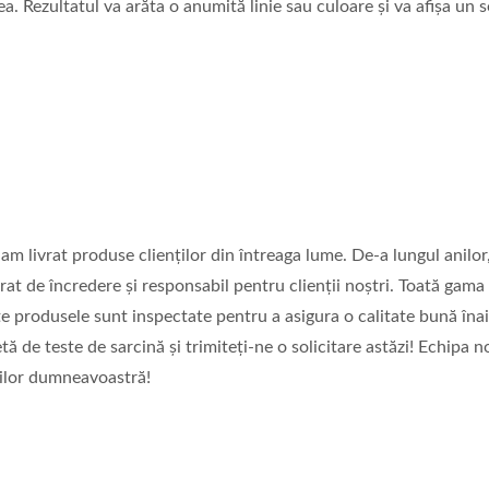
 ea. Rezultatul va arăta o anumită linie sau culoare și va afișa un
Aspiratoare Nazal
a CPAP Cu Două Porturi
 am livrat produse clienților din întreaga lume. De-a lungul anilo
rat de încredere și responsabil pentru clienții noștri. Toată gama
e produsele sunt inspectate pentru a asigura o calitate bună îna
ă de teste de sarcină și trimiteți-ne o solicitare astăzi! Echipa n
rilor dumneavoastră!