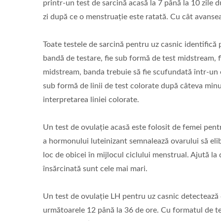
printr-un test de sarcină acasă la 7 până la 10 zile 
zi după ce o menstruație este ratată. Cu cât avansea
Toate testele de sarcină pentru uz casnic identifică
bandă de testare, fie sub formă de test midstream, 
midstream, banda trebuie să fie scufundată într-un e
sub formă de linii de test colorate după câteva minut
interpretarea liniei colorate.
Un test de ovulație acasă este folosit de femei pent
a hormonului luteinizant semnalează ovarului să eli
loc de obicei în mijlocul ciclului menstrual. Ajută
însărcinată sunt cele mai mari.
Un test de ovulație LH pentru uz casnic detectează c
următoarele 12 până la 36 de ore. Cu formatul de t