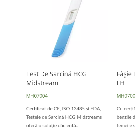
Test De Sarcină HCG
Fâșie 
Midstream
LH
MH07004
MH0700
Certificat de CE, ISO 13485 și FDA,
Cu certi
Testele de Sarcină HCG Midstreams
benzile d
oferă o soluție eficientă...
femeile s