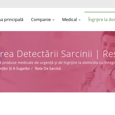
a principală
Companie
Medical
Îngrijire la do
ea Detectării Sarcinii | R
omic | Asia Connection
ă produse medicale de urgență și de îngrijire la domiciliu cu înregis
cu capacități de design, OEM și producție.
ților Și A Sugarilor
/
Teste De Sarcină