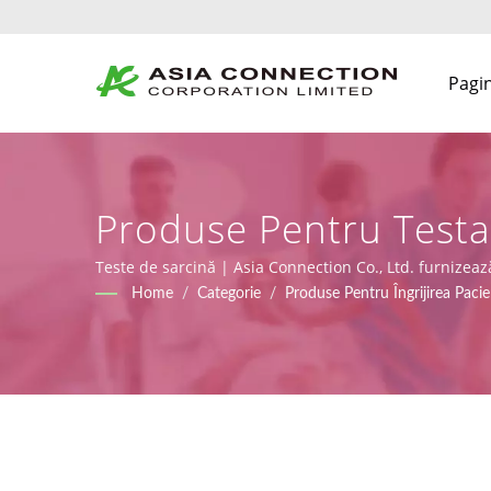
Pagin
Produse Pentru Testar
BVM Proiectate Ergon
Teste de sarcină | Asia Connection Co., Ltd. furnizeaz
conform MDR (Regulamentul (UE) 2017/745), împreună 
Home
/
Categorie
/
Produse Pentru Îngrijirea Pacien