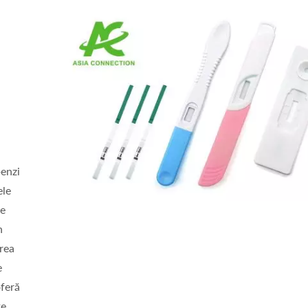
benzi
ele
de
n
area
e
oferă
te