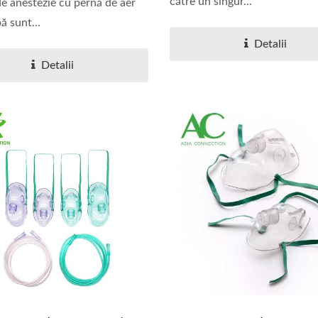
către un singur...
de anestezie cu pernă de aer
ă sunt...
Detalii
Detalii