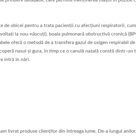
e prindere detașabil, care permite menținerea măștii în poziție 
 de obicei pentru a trata pacienții cu afecțiuni respiratorii, cum 
oltați la nou-născuți), boala pulmonară obstructivă cronică (B
ele oferă o metodă de a transfera gazul de oxigen respirabil de 
operă nasul și gura, în timp ce o canulă nazală constă dintr-un 
e intră în nări.
 am livrat produse clienților din întreaga lume. De-a lungul anilo