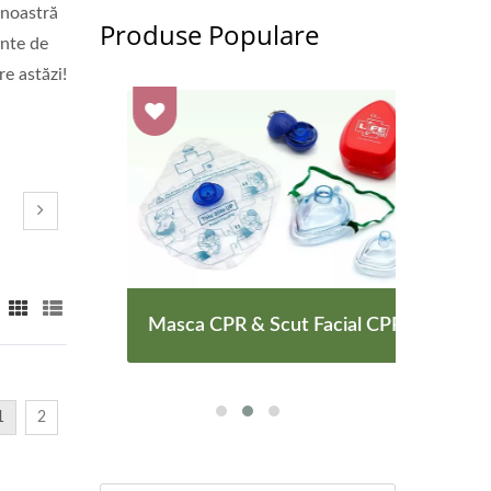
 noastră
Produse Populare
inte de
re astăzi!
e
Masca CPR & Scut Facial CPR
Masc
1
2