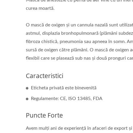
Masca de anestezie cu pernă de aer vine cu un inel d
curea moartă.
O mască de oxigen și un cannula nazală sunt utilizate
astmul, displazia bronhopulmonară (plămâni subdezv
fibroza chistică, pneumonia sau apneea în somn. Amb
sursă de oxigen către plămâni. O mască de oxigen ac
flexibil care se plasează sub nas și două pronguri car
Caracteristici
Eticheta privată este binevenită
Regulamente: CE, ISO 13485, FDA
Puncte Forte
Avem mulți ani de experiență în afaceri de export și