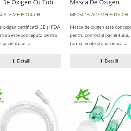
 De Oxigen Cu Tub
Masca De Oxigen
4-AD~ME05014-CH
ME05015-AD~ME05015-CH
 oxigen certificată CE și FDA
Masca de oxigen este concep
atură este concepută pentru
pentru confortul pacientului,
 pacientului,...
formă moale și anatomică....
Detalii
Detalii