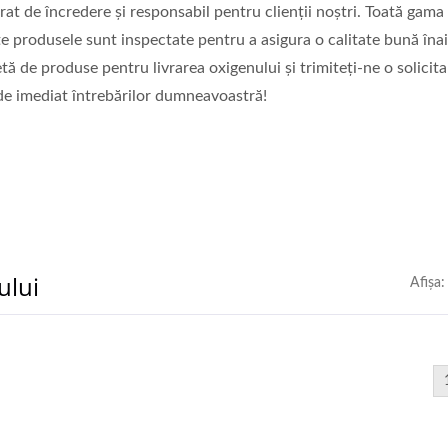
rat de încredere și responsabil pentru clienții noștri. Toată gama
e produsele sunt inspectate pentru a asigura o calitate bună îna
ă de produse pentru livrarea oxigenului și trimiteți-ne o solicita
e imediat întrebărilor dumneavoastră!
ului
Afişa:
Aspiratoare Nazal
a CPAP Cu Două Porturi