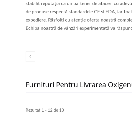
stabilit reputația ca un partener de afaceri cu adevă
de produse respectă standardele CE și FDA, iar toat
expediere. Răsfoiți cu atenție oferta noastră complet
Echipa noastră de vânzări experimentată va răspund
Furnituri Pentru Livrarea Oxigen
Masca CPR & Scut Facial CPR
Masc
Rezultat 1 - 12 de 13