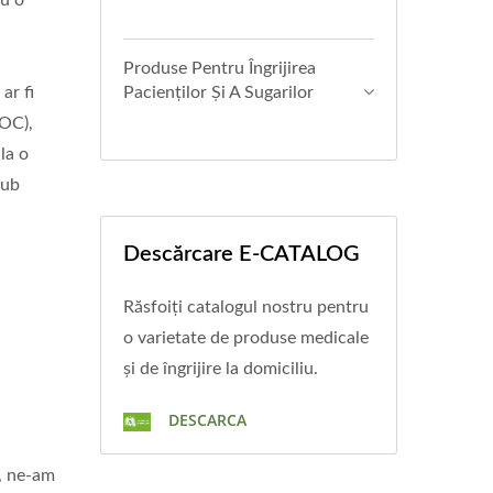
cu o
Produse Pentru Îngrijirea
ar fi
Pacienților Și A Sugarilor
POC),
la o
tub
Descărcare E-CATALOG
Răsfoiți catalogul nostru pentru
o varietate de produse medicale
și de îngrijire la domiciliu.
DESCARCA
r, ne-am