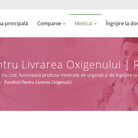
a principală
Companie
Medical
Îngrijire la do
tru Livrarea Oxigenului | 
ate Ergonomic | Asia Conn
Co., Ltd. furnizează produse medicale de urgență și de îngrijire la 
/745), împreună cu capacități de design, OEM și producție.
/
Furnituri Pentru Livrarea Oxigenului