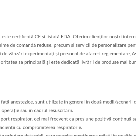
ste certificată CE și listată FDA. Oferim clienților noștri intern
 minime de comandă reduse, precum și servicii de personalizare pen
ți de vânzări experimentați și personal de afaceri reglementare, A
ioritatea sa principală și este dedicată livrării de produse mai bu
față anestezice, sunt utilizate în general în două medii/scenarii d
 operație sau în cadrul resuscitării.
uport respirator, cel mai frecvent ca presiune pozitivă continuă s
pacienții cu compromiterea respiratorie.