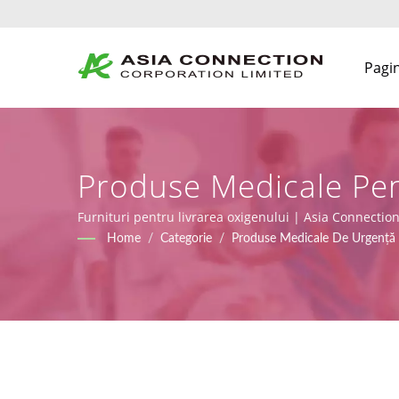
Pagin
Produse Medicale Pen
Manuale BVM Proiect
Furnituri pentru livrarea oxigenului | Asia Connection 
ISO 13485 și CE conform MDR (Regulamentul (UE) 2017
Home
/
Categorie
/
Produse Medicale De Urgență