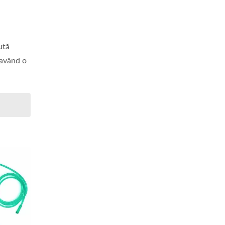
ută
 având o