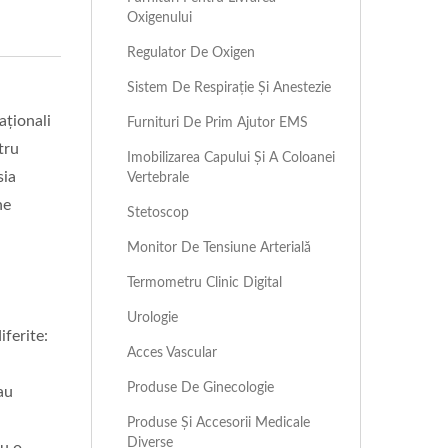
Oxigenului
Regulator De Oxigen
Sistem De Respirație Și Anestezie
aționali
Furnituri De Prim Ajutor EMS
tru
Imobilizarea Capului Și A Coloanei
sia
Vertebrale
ne
Stetoscop
Monitor De Tensiune Arterială
Termometru Clinic Digital
Urologie
iferite:
Acces Vascular
Produse De Ginecologie
au
Produse Și Accesorii Medicale
Diverse