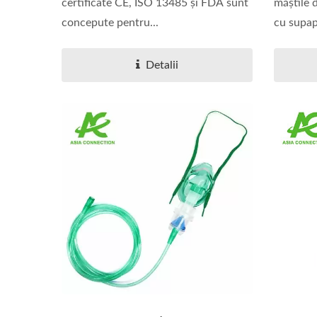
certificate CE, ISO 13485 și FDA sunt
măștile 
concepute pentru...
cu supap
Detalii