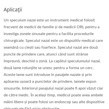
Aplicații
Un speculum nazal este un instrument medical folosit
frecvent de medicii de familie și de medicii ORL pentru a
investiga zonele sinusale pentru a facilita procedurile
chirurgicale. Speculul nazal este un dispozitiv medical care
seamănă cu clești sau foarfece. Speculul nazal are două
puncte de prindere care, atunci când sunt strânse
împreună, deschid o zonă. La capătul speculumului nazal,
două lame rotunjite se unesc pentru a forma un cerc.
Aceste lame sunt introduse în pasajele nazale și prin
apăsarea ușoară a punctelor de prindere, lamele expun
sinusurile. Interiorul pasajului nazal poate fi apoi văzut clar
de către medic. În același timp, medicul poate avea ambele
mâini libere și poate folosi un endoscop sau alte dispozitive
chirurgicale fără nicio obstrucție.