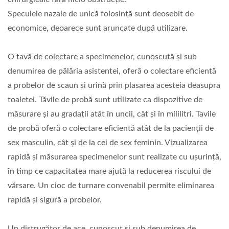
Speculele nazale de unică folosință sunt deosebit de
economice, deoarece sunt aruncate după utilizare.
O tavă de colectare a specimenelor, cunoscută și sub
denumirea de pălăria asistentei, oferă o colectare eficientă
a probelor de scaun și urină prin plasarea acesteia deasupra
toaletei. Tăvile de probă sunt utilizate ca dispozitive de
măsurare și au gradații atât în uncii, cât și în mililitri. Tavile
de probă oferă o colectare eficientă atât de la pacienții de
sex masculin, cât și de la cei de sex feminin. Vizualizarea
rapidă și măsurarea specimenelor sunt realizate cu ușurință,
în timp ce capacitatea mare ajută la reducerea riscului de
vărsare. Un cioc de turnare convenabil permite eliminarea
rapidă și sigură a probelor.
Un distrugător de ace, cunoscut și sub denumirea de