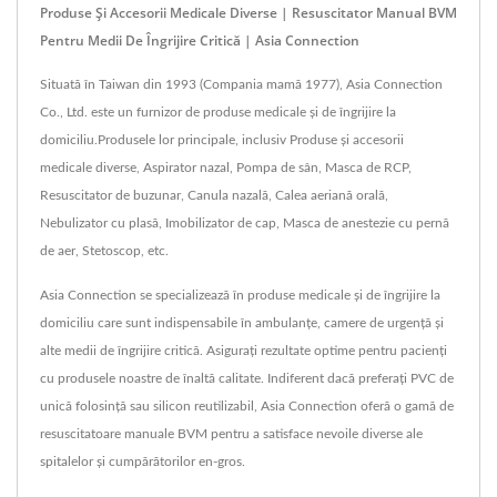
Produse Și Accesorii Medicale Diverse | Resuscitator Manual BVM
Pentru Medii De Îngrijire Critică | Asia Connection
Situată în Taiwan din 1993 (Compania mamă 1977), Asia Connection
Co., Ltd. este un furnizor de produse medicale și de îngrijire la
domiciliu.Produsele lor principale, inclusiv Produse și accesorii
medicale diverse, Aspirator nazal, Pompa de sân, Masca de RCP,
Resuscitator de buzunar, Canula nazală, Calea aeriană orală,
Nebulizator cu plasă, Imobilizator de cap, Masca de anestezie cu pernă
de aer, Stetoscop, etc.
Asia Connection se specializează în produse medicale și de îngrijire la
domiciliu care sunt indispensabile în ambulanțe, camere de urgență și
alte medii de îngrijire critică. Asigurați rezultate optime pentru pacienți
cu produsele noastre de înaltă calitate. Indiferent dacă preferați PVC de
unică folosință sau silicon reutilizabil, Asia Connection oferă o gamă de
resuscitatoare manuale BVM pentru a satisface nevoile diverse ale
spitalelor și cumpărătorilor en-gros.