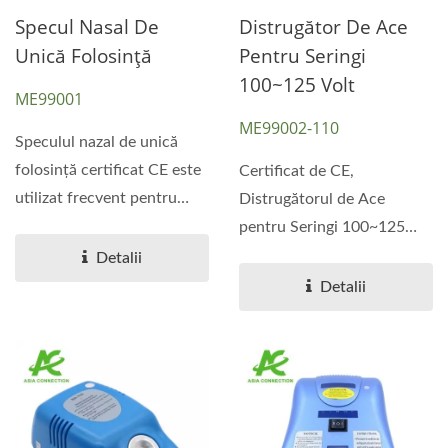
Specul Nasal De
Distrugător De Ace
Unică Folosință
Pentru Seringi
100~125 Volt
ME99001
ME99002-110
Speculul nazal de unică
folosință certificat CE este
Certificat de CE,
utilizat frecvent pentru
Distrugătorul de Ace
rinoscopie...
pentru Seringi 100~125
Volt distruge eficient
Detalii
seringi...
Detalii