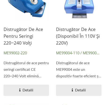
Distrugător De Ace
Distrugător De Ace
Pentru Seringi
(disponibil În 110V Și
220~240 Volți
220V)
ME99002-220
ME99004-110 / ME99004-
220
Distrugătorul de ace pentru
Distrugătorul de ace
seringi certificat CE
ME99004 este un
220~240 Volt elimină
dispozitiv foarte eficient și
eficient seringi de unică...
sigur pentru eliminarea...
Detalii
Detalii