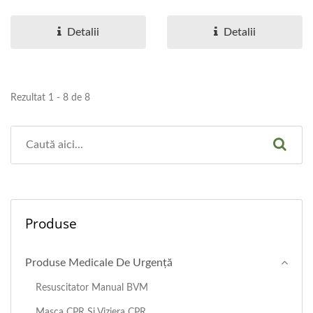
externe automate de
pentru aplicații de
calitate...
anestezie...
Detalii
Detalii
Rezultat 1 - 8 de 8
Produse
Produse Medicale De Urgență
Resuscitator Manual BVM
Masca CPR Și Viziera CPR