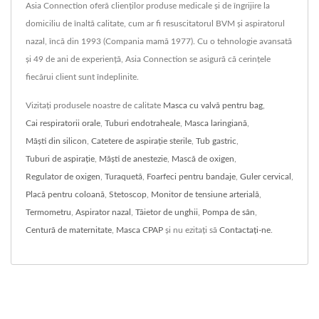
Asia Connection oferă clienților produse medicale și de îngrijire la
domiciliu de înaltă calitate, cum ar fi resuscitatorul BVM și aspiratorul
nazal, încă din 1993 (Compania mamă 1977). Cu o tehnologie avansată
și 49 de ani de experiență, Asia Connection se asigură că cerințele
fiecărui client sunt îndeplinite.
Vizitați produsele noastre de calitate
Masca cu valvă pentru bag
,
Cai respiratorii orale
,
Tuburi endotraheale
,
Masca laringiană
,
Măști din silicon
,
Catetere de aspirație sterile
,
Tub gastric
,
Tuburi de aspirație
,
Măști de anestezie
,
Mască de oxigen
,
Regulator de oxigen
,
Turaquetă
,
Foarfeci pentru bandaje
,
Guler cervical
,
Placă pentru coloană
,
Stetoscop
,
Monitor de tensiune arterială
,
Termometru
,
Aspirator nazal
,
Tăietor de unghii
,
Pompa de sân
,
Centură de maternitate
,
Masca CPAP
și nu ezitați să
Contactați-ne
.