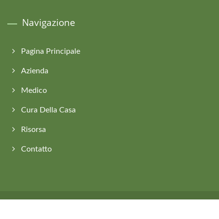
Navigazione
Pagina Principale
Azienda
Medico
Cura Della Casa
Risorsa
Contatto
Copyright © 2026
Asia Connection Co., Ltd.
All Rights Reserved.
Consulted & Designed by
Ready-Market