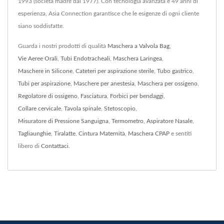
1993 (società madre dal 1977). Con tecnologia avanzata e 49 anni di
esperienza, Asia Connection garantisce che le esigenze di ogni cliente
siano soddisfatte.
Guarda i nostri prodotti di qualità
Maschera a Valvola Bag
,
Vie Aeree Orali
,
Tubi Endotracheali
,
Maschera Laringea
,
Maschere in Silicone
,
Cateteri per aspirazione sterile
,
Tubo gastrico
,
Tubi per aspirazione
,
Maschere per anestesia
,
Maschera per ossigeno
,
Regolatore di ossigeno
,
Fasciatura
,
Forbici per bendaggi
,
Collare cervicale
,
Tavola spinale
,
Stetoscopio
,
Misuratore di Pressione Sanguigna
,
Termometro
,
Aspiratore Nasale
,
Tagliaunghie
,
Tiralatte
,
Cintura Maternità
,
Maschera CPAP
e sentiti
libero di
Contattaci
.