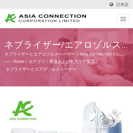
日本語
ネブライザー/エアロゾルス
ペーサー | 人間工学に基づい
ネブライザーとエアロゾルスペーサー | Asia Connection Co.,
Ltd.は、MDR（規則（EU）2017/745）に基づくFDA登録、ISO
Home
/
カテゴリ
/
看護および乳児ケア製品
/
て設計された手動蘇生器BVM
9001、ISO 13485およびCE証明書を持つ緊急医療および在宅ケア
ネブライザーとエアロゾルスペーサー
製品を供給し、設計、OEM、製造能力を提供します。
| Asia Connection