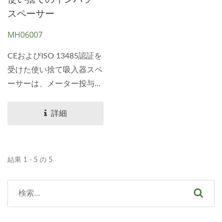
グ、OEMソリューション
スペーサー
についてはお問い合わせく
MH06007
ださい。
CEおよびISO 13485認証を
受けた使い捨て吸入器スペ
ーサーは、メーター投与吸
入器（MDI）からの吸入空
気をマウスピースを通じて
詳細
患者に届ける一方で、薬剤
デバイスへの逆流を防ぎま
す。...
結果 1 - 5 の 5