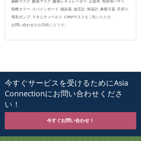
麻酔マスク
,
酸素マスク
,
酸素レギュレーター
,
止血帯
,
包帯用ハサミ
,
頸椎カラー
,
スパインボード
,
聴診器
,
血圧計
,
体温計
,
鼻吸引器
,
爪切り
,
母乳ポンプ
,
マタニティベルト
,
CPAPマスク
をご覧いただき、
お問い合わせ
をお気軽にどうぞ。
今すぐサービスを受けるためにAsia
Connectionにお問い合わせくださ
い！
今すぐお問い合わせ！