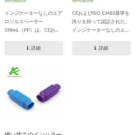
MH06005
MH06006
インジケーターなしのエア
CEおよびISO 13485基準を
ロゾルスペーサー
誇りを持って認証された、
198mL（PP）は、CEおよ
インジケーターなしのエア
びISO...
ロゾルスペーサー
350mL（ABS）をご紹介し
詳細
詳細
ます。優れた快適さと簡単
なフィッティングのための
クッションマスクを備えた
この吸入器スペーサーは、
医療用グレードの生体適合
材料で作られており、すべ
ての年齢の患者に対応する
ために4つのサイズがあり
ます。プライベートラベ
ル、カスタムパッケージン
使い捨てのインハラー