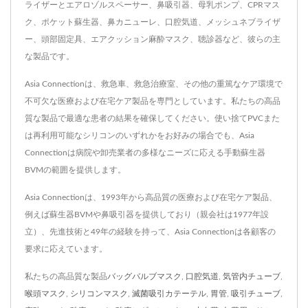
ライザーとエアロゾルスペーサー、鼻吸引器、母乳ポンプ、CPRマス
ク、ポケット蘇生器、鼻カニューレ、口腔気道、メッシュネブライザ
ー、頭部固定具、エアクッション麻酔マスク、聴診器など、彼らの主
な製品です。
Asia Connectionは、救急車、救急治療室、その他の重篤なケア環境で
不可欠な医療および在宅ケア製品を専門としています。私たちの高品
質な製品で最適な患者の結果を確保してください。使い捨てPVCまた
は再利用可能なシリコンのいずれかをお好みの場合でも、Asia
Connectionは病院や卸売業者の多様なニーズに応える手動蘇生器
BVMの範囲を提供します。
Asia Connectionは、1993年から高品質の医療および在宅ケア製品、
例えば蘇生器BVMや鼻吸引器を提供しており（親会社は1977年設
立）、先進技術と49年の経験を持って、Asia Connectionは各顧客の
要求に応えています。
私たちの高品質な製品
バッグバルブマスク
,
口腔気道
,
気管内チューブ
,
喉頭マスク
,
シリコンマスク
,
滅菌吸引カテーテル
,
胃管
,
吸引チューブ
,