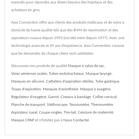
manuels pour répondre aux divers besoins des hôpitaux et des
acheteurs en gros.
Asia Connection offre aux clients des produits médicaux et de soins à
domicile de haute qualité tels que des BVM de réanimation et des
aspirateurs nasaux depuis 1993 (société mère depuis 1977). Avec une
technologie avancée et 49 ans d'expérience, Asia Connection s'assure
que les demandes de chaque client sont satisfaites.
Découvrez nos produits de qualité
Masque à valve de sac
,
Voies aériennes orales
,
Tubes endotrachéaux
,
Masque laryngé
,
Masques en silicone
,
Cathéters d'aspiration stériles
,
Tube gastrique
,
Tuyau d'aspiration
,
Masques d'anesthésie
,
Masque à oxygène
,
Régulateur d'oxygène
,
Garrot
,
Ciseaux à bandage
,
Collier cervical
,
Planche de transport
,
Stéthoscope
,
Tensiomètre
,
Thermomètre
,
Aspirateur nasal
,
Coupe-ongles
,
Tire-lait
,
Ceinture de maternité
,
Masque CPAP
et n'hésitez pas à
Nous Contacter
.