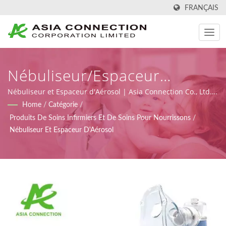
FRANÇAIS
Nébuliseur/Espaceur
D'Aérosol | BVMs De
Nébuliseur et Espaceur d'Aérosol | Asia Connection Co., Ltd.
fournit des produits médicaux d'urgence et de soins à
Home
/
Catégorie
/
Réanimation Manuelle
domicile avec enregistrement FDA, certificats ISO 9001, ISO
Produits De Soins Infirmiers Et De Soins Pour Nourrissons
/
13485 et CE sous MDR (Règlement (UE) 2017/745), ainsi que
Conçus De Manière
Nébuliseur Et Espaceur D'Aérosol
des capacités de conception, OEM et de fabrication.
Ergonomique | Asia
Connection