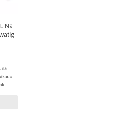
L Na
watig
 na
ipikado
k...