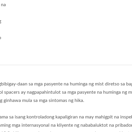
 na
g
p
gbibigay-daan sa mga pasyente na huminga ng mist diretso sa ba
osol spacers ay nagpapahintulot sa mga pasyente na huminga ng 
g ginhawa mula sa mga sintomas ng hika.
ma sa isang kontroladong kapaligiran na may mahigpit na inspe
aming mga internasyonal na kliyente ng nababaluktot na pribado