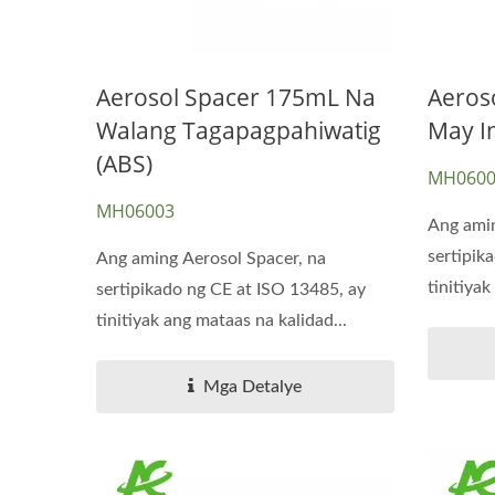
Aerosol Spacer 175mL Na
Aeros
Walang Tagapagpahiwatig
May In
(ABS)
MH0600
MH06003
Ang amin
sertipik
Ang aming Aerosol Spacer, na
tinitiya
sertipikado ng CE at ISO 13485, ay
pamantay
tinitiyak ang mataas na kalidad...
Mga Detalye