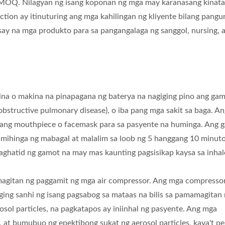
 MOQ. Nilagyan ng isang koponan ng mga may karanasang kinat
tion ay itinuturing ang mga kahilingan ng kliyente bilang pang
ay na mga produkto para sa pangangalaga ng sanggol, nursing, a
kina o makina na pinapagana ng baterya na nagiging pino ang ga
obstructive pulmonary disease), o iba pang mga sakit sa baga. An
isang mouthpiece o facemask para sa pasyente na huminga. Ang 
ihinga ng mabagal at malalim sa loob ng 5 hanggang 10 minut
aghatid ng gamot na may mas kaunting pagsisikap kaysa sa inhal
agitan ng paggamit ng mga air compressor. Ang mga compresso
ging sanhi ng isang pagsabog sa mataas na bilis sa pamamagitan
sol particles, na pagkatapos ay iniinhal ng pasyente. Ang mga
, at bumubuo ng epektibong sukat ng aerosol particles, kaya't p