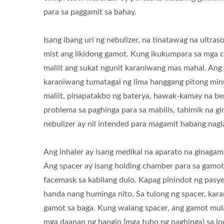
para sa paggamit sa bahay.
Isang ibang uri ng nebulizer, na tinatawag na ultr
mist ang likidong gamot. Kung ikukumpara sa mga c
maliit ang sukat ngunit karaniwang mas mahal. Ang m
CPR Mask & CPR Face Shield
T
karaniwang tumatagal ng lima hanggang pitong minu
maliit, pinapatakbo ng baterya, hawak-kamay na be
problema sa paghinga para sa mabilis, tahimik na gi
nebulizer ay nil intended para magamit habang nagl
Ang inhaler ay isang medikal na aparato na ginaga
Ang spacer ay isang holding chamber para sa gamot 
facemask sa kabilang dulo. Kapag pinindot ng pasye
handa nang huminga nito. Sa tulong ng spacer, k
gamot sa baga. Kung walang spacer, ang gamot mula 
mga daanan ng hangin (mga tubo ng paghinga) sa lo