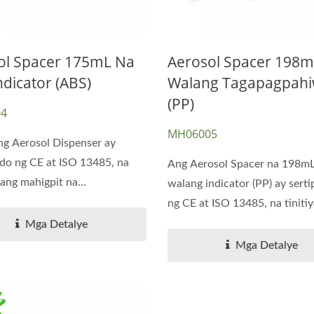
ol Spacer 175mL Na
Aerosol Spacer 198m
dicator (ABS)
Walang Tagapagpahi
(PP)
4
MH06005
g Aerosol Dispenser ay
ado ng CE at ISO 13485, na
Ang Aerosol Spacer na 198mL
k ang mahigpit na
walang indicator (PP) ay sert
an...
ng CE at ISO 13485, na tinitiya
Mga Detalye
Mga Detalye