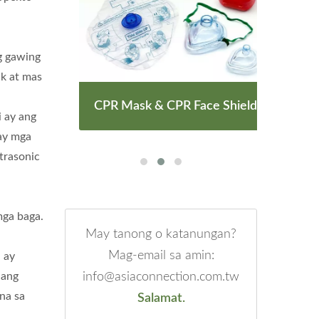
ng gawing
ik at mas
CPR Mask & CPR Face Shield
 ay ang
ay mga
trasonic
mga baga.
May tanong o katanungan?
Mag-email sa amin:
 ay
 ang
info@asiaconnection.com.tw
na sa
Salamat.