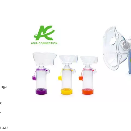
 mga
a
ad
.
labas