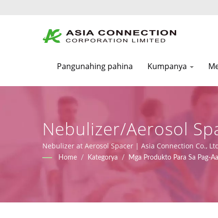
Pangunahing pahina
Kumpanya
Me
Nebulizer/Aerosol Sp
Resuscitator BVMs | 
Nebulizer at Aerosol Spacer | Asia Connection Co., 
FDA, ISO 9001, ISO 13485 at mga sertipiko ng CE sa 
Home
/
Kategorya
/
Mga Produkto Para Sa Pag-Aa