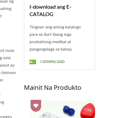
awan ng
I-download ang E-
unahing
CATALOG
t
Tingnan ang aming katalogo
para sa iba't ibang mga
produktong medikal at
pangangalaga sa bahay.
mot mula
g mist
I-DOWNLOAD
gamot ay
o (minsan
er.
Mainit Na Produkto
r
 ng
erpekto