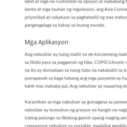
label at mga na-customize na opsyon at mababang
benta at mga tauhan ng regulasyon, ang Asia Connec
priyoridad at nakatuon sa paghahatid ng mas mahus
pangangalaga sa bahay sa buong mundo.
Mga Aplikasyon
Ang nebulizer ay isang maliit na de-koryenteng ma
sa likido para sa paggamot ng hika, COPD (chronic 
na ito ay dumadaan sa isang tubo na nakakabit sa 
pumapasok sa baga habang ang mga pasyente ay hum
kahit mas mahaba pa). Ang nebulizer ay maaaring m
Karamihan sa mga nebulizer ay gumagana sa pamam
nebulizer ay bumubuo ng presyur na hangin na nagi
tubing patungo sa likidong gamot upang maging aero
compressor nebulizer ay portable, madaling gamitin