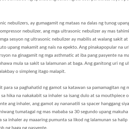
asonic nebulizers, ay gumagamit ng mataas na dalas ng tunog upa
ompressor nebulizer, ang mga ultrasonic nebulizer ay mas tahim
ga sesyon ng ultrasonic nebulizer ay mabilis at walang sakit at
Nasal Aspirator
win Port CPAP Mask
to upang makamit ang nais na epekto. Ang pinakapopular na uri
rsyon na ginagamit ng mga asthmatic at iba pang pasyente na m
nhawa mula sa sakit sa lalamunan at baga. Ang ganitong uri ng ul
alakbay o simpleng itago malapit.
mit para sa paghahatid ng gamot sa katawan sa pamamagitan ng 
sa hika na nakakabit sa inhaler sa isang dulo at sa mouthpiece o
nte ang inhaler, ang gamot ay nananatili sa spacer hanggang siya
araniwang tumatagal ng mas mababa sa 30 segundo upang makuha
sa inhaler ay maaaring pumunta sa likod ng lalamunan sa halip 
ob ng baga ng pasyente.