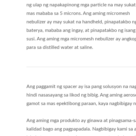
ng ulap ng napakapinong mga particle na may sukat
mas mababa sa 5 microns. Ang aming micromesh
nebulizer ay may sukat na handheld, pinapatakbo n
baterya, mababa ang ingay, at pinapatakbo ng isang
susi. Ang aming mga micromesh nebulizer ay angko
para sa distilled water at saline.
Ang paggamit ng spacer ay isa pang solusyon na na
hindi nasasayang sa likod ng bibig. Ang aming aer
gamot sa mas epektibong paraan, kaya nagbibigay n
Ang aming mga produkto ay ginawa at pinagsama-sa
kalidad bago ang pagpapadala. Nagbibigay kami sa 