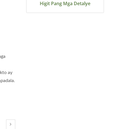
Higit Pang Mga Detalye
mga
kto ay
apadala.