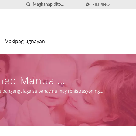
FILIPINO
Makipag-ugnayan
gned Manual
at pangangalaga sa bahay na may rehistrasyon ng
M, at kakayahan sa pagmamanupaktura.