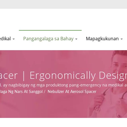
dikal
Pangangalaga sa Bahay
Mapagkukunan
acer | Ergonomically Desi
Asia Connection
Ltd. ay nagbibigay ng mga produktong pang-emergency na medikal 
ilalim ng MDR (Regulasyon (EU) 2017/745), kasama ang disenyo, OE
laga Ng Nars At Sanggol
/
Nebulizer At Aerosol Spacer