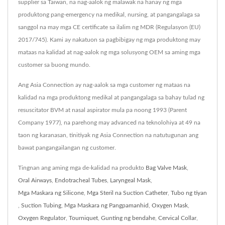
supplier sa Taiwan, na nag-aalok ng malawak na hanay ng mga
produktong pang-emergency na medikal, nursing, at pangangalaga sa
sanggol na may mga CE certificate sa ilalim ng MDR (Regulasyon (EU)
2017/745). Kami ay nakatuon sa pagbibigay ng mga produktong may
mataas na kalidad at nag-aalok ng mga solusyong OEM sa aming mga
customer sa buong mundo.
Ang Asia Connection ay nag-aalok sa mga customer ng mataas na
kalidad na mga produktong medikal at pangangalaga sa bahay tulad ng
resuscitator BVM at nasal aspirator mula pa noong 1993 (Parent
Company 1977), na parehong may advanced na teknolohiya at 49 na
taon ng karanasan, tinitiyak ng Asia Connection na natutugunan ang
bawat pangangailangan ng customer.
Tingnan ang aming mga de-kalidad na produkto
Bag Valve Mask
,
Oral Airways
,
Endotracheal Tubes
,
Laryngeal Mask
,
Mga Maskara ng Silicone
,
Mga Steril na Suction Catheter
,
Tubo ng tiyan
,
Suction Tubing
,
Mga Maskara ng Pangpamanhid
,
Oxygen Mask
,
Oxygen Regulator
,
Tourniquet
,
Gunting ng bendahe
,
Cervical Collar
,