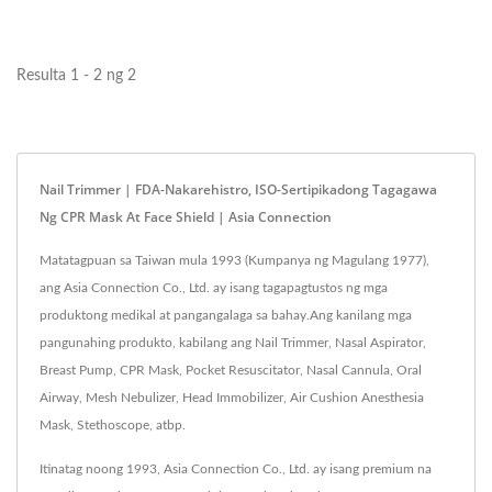
kuko ng kuko ng sanggol....
epektibong solusyon para...
Resulta 1 - 2 ng 2
Nail Trimmer | FDA-Nakarehistro, ISO-Sertipikadong Tagagawa
Ng CPR Mask At Face Shield | Asia Connection
Matatagpuan sa Taiwan mula 1993 (Kumpanya ng Magulang 1977),
ang Asia Connection Co., Ltd. ay isang tagapagtustos ng mga
produktong medikal at pangangalaga sa bahay.Ang kanilang mga
pangunahing produkto, kabilang ang Nail Trimmer, Nasal Aspirator,
Breast Pump, CPR Mask, Pocket Resuscitator, Nasal Cannula, Oral
Airway, Mesh Nebulizer, Head Immobilizer, Air Cushion Anesthesia
Mask, Stethoscope, atbp.
Itinatag noong 1993, Asia Connection Co., Ltd. ay isang premium na