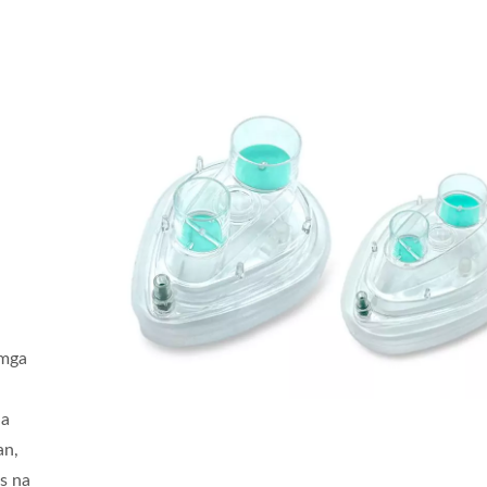
 mga
na
an,
s na