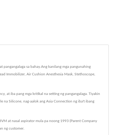
 at pangangalaga sa bahay.Ang kanilang mga pangunahing
Head Immobilizer, Air Cushion Anesthesia Mask, Stethoscope,
, at iba pang mga kritikal na setting ng pangangalaga. Tiyakin
 na Silicone, nag-aalok ang Asia Connection ng iba't ibang
r BVM at nasal aspirator mula pa noong 1993 (Parent Company
an ng customer.