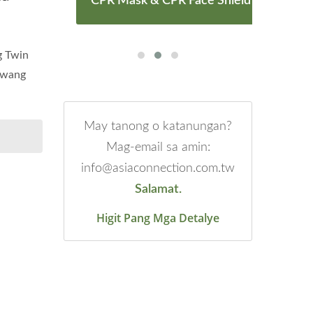
CPR Mask & CPR Face Shield
g Twin
awang
May tanong o katanungan?
Mag-email sa amin:
info@asiaconnection.com.tw
Salamat.
Higit Pang Mga Detalye