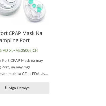
Port CPAP Mask Na
ampling Port
6-AD-XL~ME05006-CH
n Port CPAP Mask na may
 Port, na may mga
asyon mula sa CE at FDA, ay
...
Mga Detalye