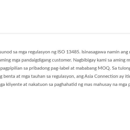
nod sa mga regulasyon ng ISO 13485. Isinasagawa namin ang 
 aming mga pandaigdigang customer. Nagbibigay kami sa aming 
 pagpipilian sa pribadong pag-label at mababang MOQ. Sa tulon
benta at mga tauhan sa regulasyon, ang Asia Connection ay iti
mga kliyente at nakatuon sa paghahatid ng mas mahusay na mga 