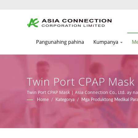
Pangunahing pahina
Kumpanya
Me
Twin Port CPAP Mask 
BVMs | Asia Connect
Twin Port CPAP Mask | Asia Connection Co., Ltd. ay
9001, ISO 13485 at mga sertipiko ng CE sa ilalim ng
Home
/
Kategorya
/
Mga Produktong Medikal Par