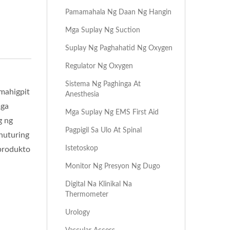
Pamamahala Ng Daan Ng Hangin
Mga Suplay Ng Suction
Suplay Ng Paghahatid Ng Oxygen
Regulator Ng Oxygen
Sistema Ng Paghinga At
mahigpit
Anesthesia
mga
Mga Suplay Ng EMS First Aid
g ng
Pagpigil Sa Ulo At Spinal
nuturing
Istetoskop
produkto
Monitor Ng Presyon Ng Dugo
Digital Na Klinikal Na
Thermometer
Urology