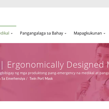
dikal
Pangangalaga sa Bahay
Mapagkukunan
| Ergonomically Designed 
ion
 nagbibigay ng mga produktong pang-emergency na medikal at pang
 MDR (Regulasyon (EU) 2017/745), kasama ang disenyo, OEM, at ka
a Sa Emerhensiya
/
Twin Port Mask