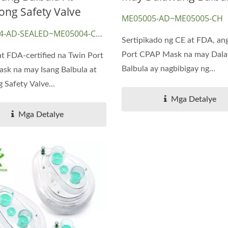
Nasal Aspirator
win Port CPAP Mask
ong Safety Valve
ME05005-AD~ME05005-CH
4-AD-SEALED~ME05004-CH-
Sertipikado ng CE at FDA, an
Port CPAP Mask na may Dal
t FDA-certified na Twin Port
Balbula ay nagbibigay ng
k na may Isang Balbula at
komportableng...
 Safety Valve...
Mga Detalye
Mga Detalye