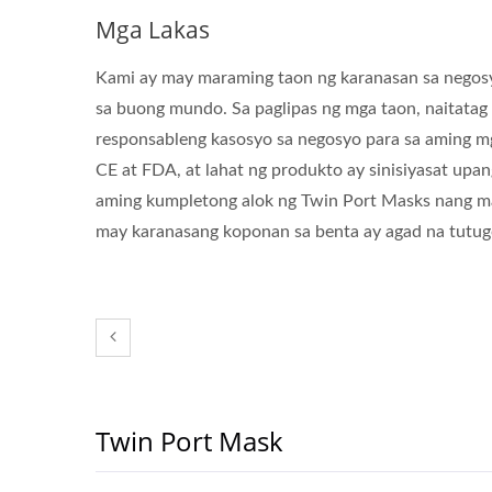
Mga Lakas
Kami ay may maraming taon ng karanasan sa negos
sa buong mundo. Sa paglipas ng mga taon, naitatag
responsableng kasosyo sa negosyo para sa aming m
CE at FDA, at lahat ng produkto ay sinisiyasat up
aming kumpletong alok ng Twin Port Masks nang ma
may karanasang koponan sa benta ay agad na tutug
Twin Port Mask