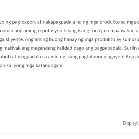
yo ng pag-export at nakapagpadala na ng mga produkto sa mga 
 namin ang aming reputasyon bilang isang tunay na maaasahan a
ga kliyente. Ang aming buong hanay ng mga produkto ay sumus
ang matiyak ang magandang kalidad bago ang pagpapadala. Suriin
buti at magpadala sa amin ng isang pagtatanong ngayon! Ang 
on sa iyong mga katanungan!
Display: