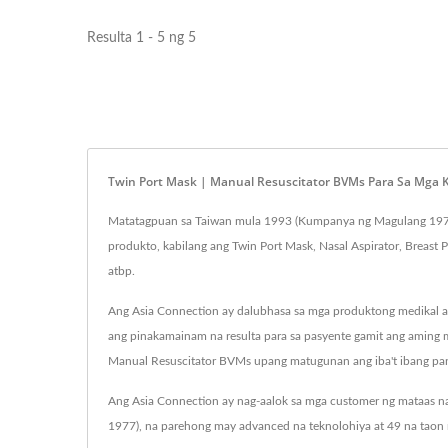
Resulta 1 - 5 ng 5
Twin Port Mask | Manual Resuscitator BVMs Para Sa Mga Kr
Matatagpuan sa Taiwan mula 1993 (Kumpanya ng Magulang 1977),
produkto, kabilang ang Twin Port Mask, Nasal Aspirator, Breast
atbp.
Ang Asia Connection ay dalubhasa sa mga produktong medikal at 
ang pinakamainam na resulta para sa pasyente gamit ang aming m
Manual Resuscitator BVMs upang matugunan ang iba't ibang pan
Ang Asia Connection ay nag-aalok sa mga customer ng mataas na
1977), na parehong may advanced na teknolohiya at 49 na taon 