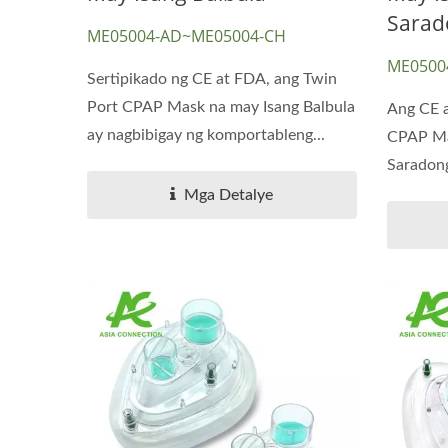
CPR Mask & CPR Face Shield
T
Sarad
ME05004-AD~ME05004-CH
ME0500
Sertipikado ng CE at FDA, ang Twin
SEALED
Port CPAP Mask na may Isang Balbula
Ang CE a
ay nagbibigay ng komportableng...
CPAP Mas
Saradong
Mga Detalye