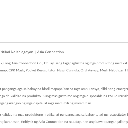
itikal Na Kalagayan | Asia Connection
 ang Asia Connection Co., Ltd. ay isang tagapagtustos ng mga produktong medikal
 Pump, CPR Mask, Pocket Resuscitator, Nasal Cannula, Oral Airway, Mesh Nebulizer, 
pangangalaga sa bahay na hindi mapapalitan sa mga ambulansya, silid pang-emergency
ga de-kalidad na produkto. Kung mas gusto mo ang mga disposable na PVC o reusable
gangailangan ng mga ospital at mga mamimili ng maramihan.
 kalidad na mga produktong medikal at pangangalaga sa bahay tulad ng resuscitato
ng karanasan, tinitiyak ng Asia Connection na natutugunan ang bawat pangangailang