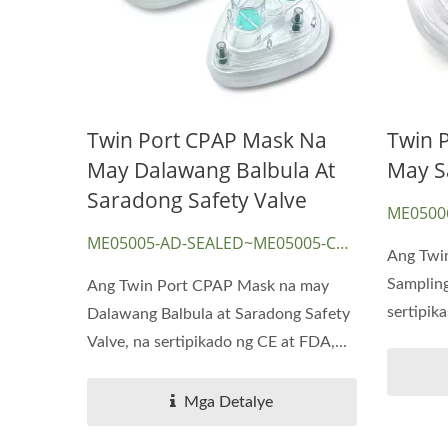
Twin Port CPAP Mask Na
Twin 
May Dalawang Balbula At
May S
Saradong Safety Valve
ME0500
ME05005-AD-SEALED~ME05005-CH-
Ang Twi
SEALED
Sampling
Ang Twin Port CPAP Mask na may
sertipik
Dalawang Balbula at Saradong Safety
nag-aalok
Valve, na sertipikado ng CE at FDA,...
Mga Detalye