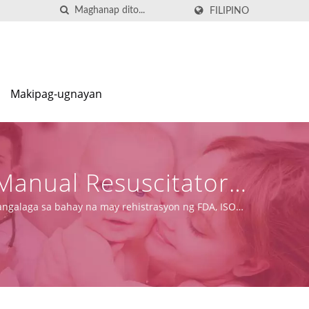
FILIPINO
Makipag-ugnayan
Manual Resuscitator
angalaga sa bahay na may rehistrasyon ng FDA, ISO
kayahan sa pagmamanupaktura.