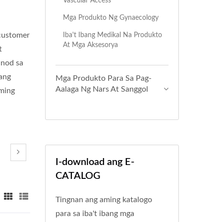
Vascular Access
Mga Produkto Ng Gynaecology
customer
Iba't Ibang Medikal Na Produkto
At Mga Aksesorya
t
unod sa
 ang
Mga Produkto Para Sa Pag-
Aalaga Ng Nars At Sanggol
aming
I-download ang E-
CATALOG
Tingnan ang aming katalogo
para sa iba't ibang mga