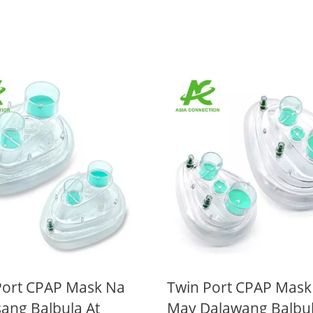
Port CPAP Mask Na
Twin Port CPAP Mask
sang Balbula At
May Dalawang Balbu