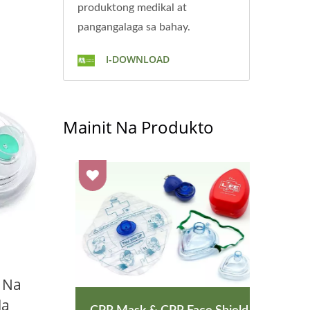
produktong medikal at
pangangalaga sa bahay.
I-DOWNLOAD
Mainit Na Produkto
 Na
la