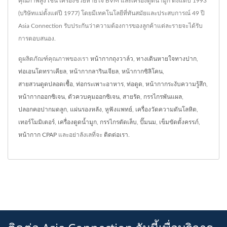
คุณภาพสูง เช่น เครื่องช่วยหายใจ BVM และเครื่องดูดน้ำมูก ตั้งแต่ปี 1993
(บริษัทแม่ตั้งแต่ปี 1977) โดยมีเทคโนโลยีที่ทันสมัยและประสบการณ์ 49 ปี
Asia Connection รับประกันว่าความต้องการของลูกค้าแต่ละรายจะได้รับ
การตอบสนอง.
ดูผลิตภัณฑ์คุณภาพของเรา
หน้ากากถุงวาล์ว
,
ทางเดินหายใจทางปาก
,
ท่อเอนโดทราเคียล
,
หน้ากากลารินเจียล
,
หน้ากากซิลิโคน
,
สายสวนดูดปลอดเชื้อ
,
ท่อกระเพาะอาหาร
,
ท่อดูด
,
หน้ากากระงับความรู้สึก
,
หน้ากากออกซิเจน
,
ตัวควบคุมออกซิเจน
,
สายรัด
,
กรรไกรพันแผล
,
ปลอกคอปากมดลูก
,
แผ่นรองหลัง
,
หูฟังแพทย์
,
เครื่องวัดความดันโลหิต
,
เทอร์โมมิเตอร์
,
เครื่องดูดน้ำมูก
,
กรรไกรตัดเล็บ
,
ปั๊มนม
,
เข็มขัดตั้งครรภ์
,
หน้ากาก CPAP
และอย่าลังเลที่จะ
ติดต่อเรา
.