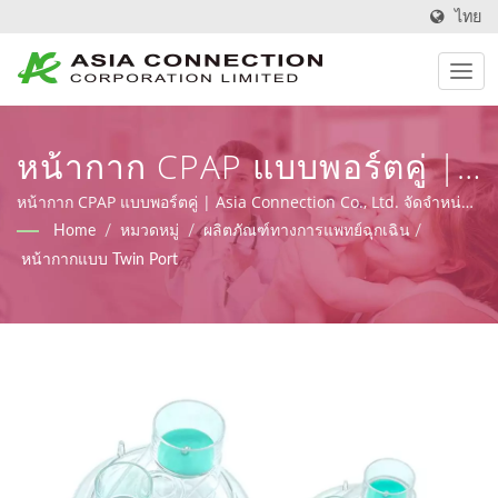
ไทย
หน้ากาก CPAP แบบพอร์ตคู่ |
เครื่องช่วยหายใจแบบมือ
หน้ากาก CPAP แบบพอร์ตคู่ | Asia Connection Co., Ltd. จัดจำหน่าย
ผลิตภัณฑ์ทางการแพทย์ฉุกเฉินและการดูแลที่บ้านที่มีการลงทะเบียน
Home
/
หมวดหมู่
/
ผลิตภัณฑ์ทางการแพทย์ฉุกเฉิน
/
ออกแบบตามหลักสรีรศาสตร์
FDA, ISO 9001, ISO 13485 และใบรับรอง CE ภายใต้ MDR (ระเบียบ
หน้ากากแบบ Twin Port
(EU) 2017/745) พร้อมกับความสามารถในการออกแบบ, OEM และ
BVMs | Asia Connection
การผลิต.