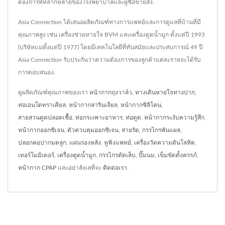
ต้องการที่หลากหลายของโรงพยาบาลและผู้ซื้อขายส่ง.
Asia Connection ได้เสนอผลิตภัณฑ์ทางการแพทย์และการดูแลที่บ้านที่มี
คุณภาพสูง เช่น เครื่องช่วยหายใจ BVM และเครื่องดูดน้ำมูก ตั้งแต่ปี 1993
(บริษัทแม่ตั้งแต่ปี 1977) โดยมีเทคโนโลยีที่ทันสมัยและประสบการณ์ 49 ปี
Asia Connection รับประกันว่าความต้องการของลูกค้าแต่ละรายจะได้รับ
การตอบสนอง.
ดูผลิตภัณฑ์คุณภาพของเรา
หน้ากากถุงวาล์ว
,
ทางเดินหายใจทางปาก
,
ท่อเอนโดทราเคียล
,
หน้ากากลารินเจียล
,
หน้ากากซิลิโคน
,
สายสวนดูดปลอดเชื้อ
,
ท่อกระเพาะอาหาร
,
ท่อดูด
,
หน้ากากระงับความรู้สึก
,
หน้ากากออกซิเจน
,
ตัวควบคุมออกซิเจน
,
สายรัด
,
กรรไกรพันแผล
,
ปลอกคอปากมดลูก
,
แผ่นรองหลัง
,
หูฟังแพทย์
,
เครื่องวัดความดันโลหิต
,
เทอร์โมมิเตอร์
,
เครื่องดูดน้ำมูก
,
กรรไกรตัดเล็บ
,
ปั๊มนม
,
เข็มขัดตั้งครรภ์
,
หน้ากาก CPAP
และอย่าลังเลที่จะ
ติดต่อเรา
.