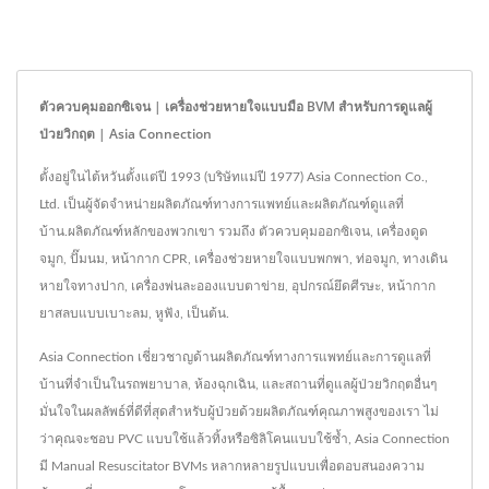
ตัวควบคุมออกซิเจน | เครื่องช่วยหายใจแบบมือ BVM สำหรับการดูแลผู้
ป่วยวิกฤต | Asia Connection
ตั้งอยู่ในไต้หวันตั้งแต่ปี 1993 (บริษัทแม่ปี 1977) Asia Connection Co.,
Ltd. เป็นผู้จัดจำหน่ายผลิตภัณฑ์ทางการแพทย์และผลิตภัณฑ์ดูแลที่
บ้าน.ผลิตภัณฑ์หลักของพวกเขา รวมถึง ตัวควบคุมออกซิเจน, เครื่องดูด
จมูก, ปั๊มนม, หน้ากาก CPR, เครื่องช่วยหายใจแบบพกพา, ท่อจมูก, ทางเดิน
หายใจทางปาก, เครื่องพ่นละอองแบบตาข่าย, อุปกรณ์ยึดศีรษะ, หน้ากาก
ยาสลบแบบเบาะลม, หูฟัง, เป็นต้น.
Asia Connection เชี่ยวชาญด้านผลิตภัณฑ์ทางการแพทย์และการดูแลที่
บ้านที่จำเป็นในรถพยาบาล, ห้องฉุกเฉิน, และสถานที่ดูแลผู้ป่วยวิกฤตอื่นๆ
มั่นใจในผลลัพธ์ที่ดีที่สุดสำหรับผู้ป่วยด้วยผลิตภัณฑ์คุณภาพสูงของเรา ไม่
ว่าคุณจะชอบ PVC แบบใช้แล้วทิ้งหรือซิลิโคนแบบใช้ซ้ำ, Asia Connection
มี Manual Resuscitator BVMs หลากหลายรูปแบบเพื่อตอบสนองความ