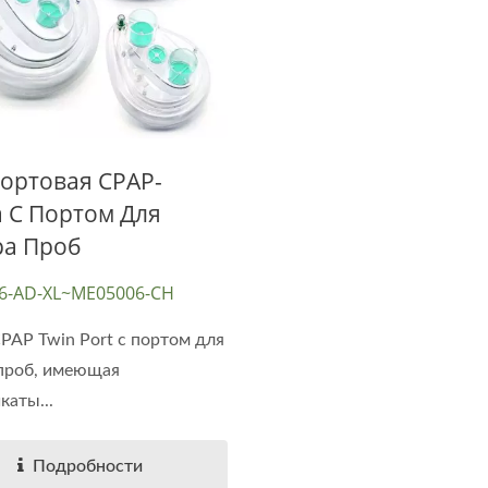
ортовая CPAP-
 С Портом Для
ра Проб
6-AD-XL~ME05006-CH
PAP Twin Port с портом для
проб, имеющая
каты...
Подробности