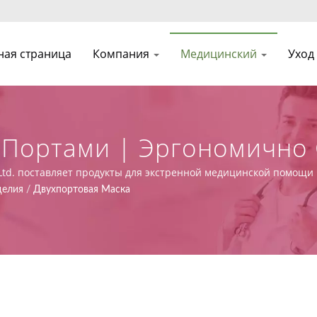
ная страница
Компания
Медицинский
Уход
я Портами | Эргономично
 BVM | Asia Connection
, Ltd. поставляет продукты для экстренной медицинской помощи
твии с MDR (Регламент (ЕС) 2017/745), а также предлагает услу
делия
/
Двухпортовая Маска