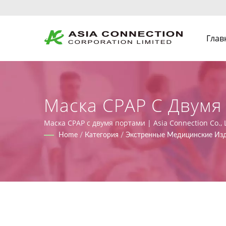
Глав
Маска CPAP С Двум
Ручные Респираторы
Маска CPAP с двумя портами | Asia Connection Co.
сертификатами ISO 9001, ISO 13485 и CE в соответс
Home
/
Категория
/
Экстренные Медицинские Из