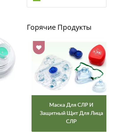
Горячие Продукты
оры
Маска Для СЛР И
Д
-
Защитный Щит Для Лица
СЛР