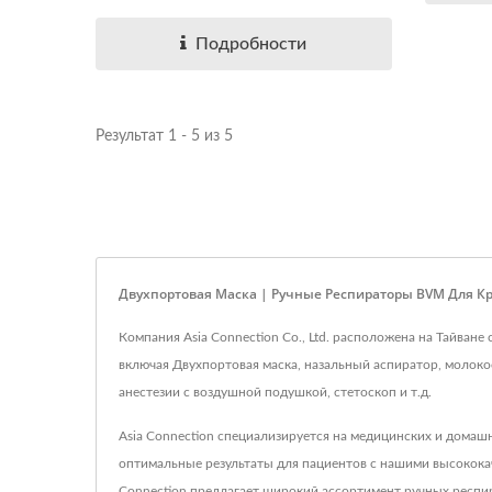
Подробности
Результат 1 - 5 из 5
Двухпортовая Маска | Ручные Респираторы BVM Для Кр
Компания Asia Connection Co., Ltd. расположена на Тайван
включая Двухпортовая маска, назальный аспиратор, молоко
анестезии с воздушной подушкой, стетоскоп и т.д.
Asia Connection специализируется на медицинских и домаш
оптимальные результаты для пациентов с нашими высокока
Connection предлагает широкий ассортимент ручных респи