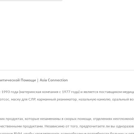
итической Помощи | Asia Connection
е с 1993 года (материнская компания с 1977 года) и является поставщиком мед
отсос, маску для СЛР, карманный реаниматор, назальную канюлю, оральный воз
них продуктах, которые незаменимы в скорых помощи, отделениях неотложной
чественными продуктами. Независимо от того, предпочитаете ли вы одноразов
раторов BVM, чтобы удовлетворить разнообразные потребности больниц и опт