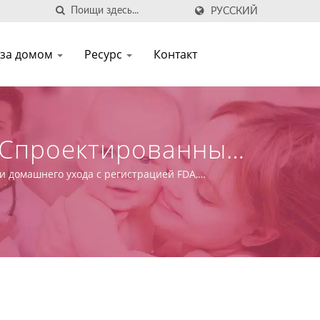
РУССКИЙ
 за домом
Ресурс
Контакт
 Спроектированные
 и домашнего ухода с регистрацией FDA,
ги по проектированию, OEM и производству.