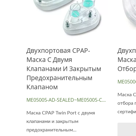
Двухпортовая CPAP-
Двухп
Маска С Двумя
Маска
Клапанами И Закрытым
Отбо
Предохранительным
ME0500
Клапаном
Маска C
ME05005-AD-SEALED~ME05005-CH-
отбора 
SEALED
сертифи
Маска CPAP Twin Port с двумя
клапанами и закрытым
предохранительным...