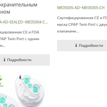
охранительным
ME05005-AD~ME05005-CH
аном
Сертифицированная CE и F
4-AD-SEALED~ME05004-CH-
маска CPAP Twin Port с дву
клапанами...
цированная CE и FDA
PAP Twin Port с одним
...
Подробности
Подробности