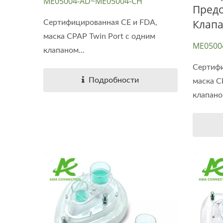
ME05004-AD~ME05004-CH
Пред
Клап
Сертифицированная CE и FDA,
маска CPAP Twin Port с одним
ME0500
клапаном...
SEALED
Сертифи
Подробности
маска C
клапаном