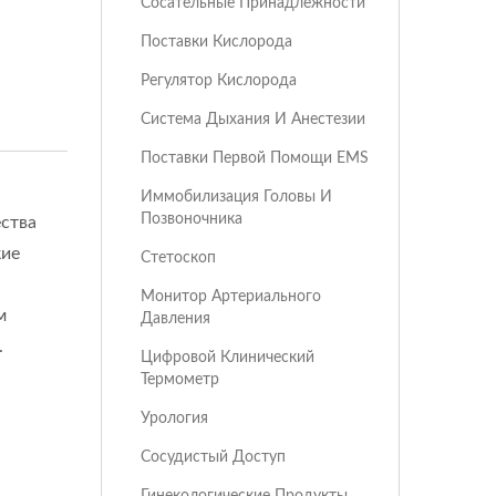
Сосательные Принадлежности
Поставки Кислорода
Регулятор Кислорода
Система Дыхания И Анестезии
Поставки Первой Помощи EMS
Иммобилизация Головы И
Позвоночника
ства
кие
Стетоскоп
Монитор Артериального
м
Давления
.
Цифровой Клинический
Термометр
Урология
Сосудистый Доступ
Гинекологические Продукты