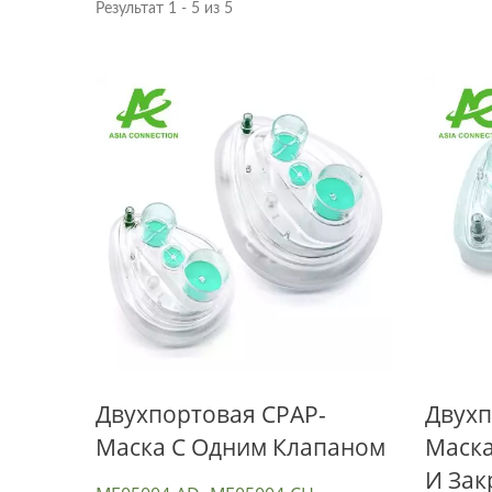
Результат 1 - 5 из 5
Маска Для СЛР И
Д
Двухпортовая CPAP-
Двухп
Защитный Щит Для Лица
Маска С Одним Клапаном
Маска
СЛР
И За