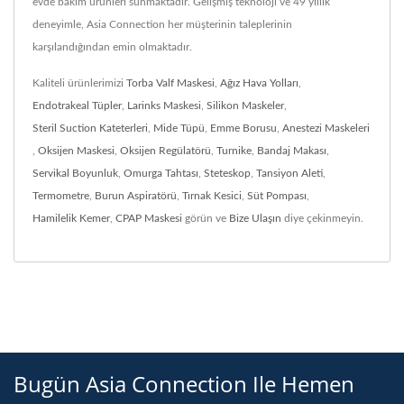
evde bakım ürünleri sunmaktadır. Gelişmiş teknoloji ve 49 yıllık
deneyimle, Asia Connection her müşterinin taleplerinin
karşılandığından emin olmaktadır.
Kaliteli ürünlerimizi
Torba Valf Maskesi
,
Ağız Hava Yolları
,
Endotrakeal Tüpler
,
Larinks Maskesi
,
Silikon Maskeler
,
Steril Suction Kateterleri
,
Mide Tüpü
,
Emme Borusu
,
Anestezi Maskeleri
,
Oksijen Maskesi
,
Oksijen Regülatörü
,
Turnike
,
Bandaj Makası
,
Servikal Boyunluk
,
Omurga Tahtası
,
Steteskop
,
Tansiyon Aleti
,
Termometre
,
Burun Aspiratörü
,
Tırnak Kesici
,
Süt Pompası
,
Hamilelik Kemer
,
CPAP Maskesi
görün ve
Bize Ulaşın
diye çekinmeyin.
Bugün Asia Connection Ile Hemen