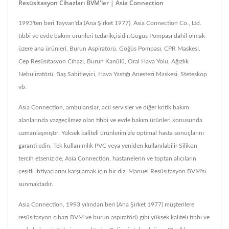
Resüsitasyon Cihazları BVM'ler | Asia Connection
1993'ten beri Tayvan'da (Ana Şirket 1977), Asia Connection Co., Ltd.
tıbbi ve evde bakım ürünleri tedarikçisidir.Göğüs Pompası dahil olmak
üzere ana ürünleri, Burun Aspiratörü, Göğüs Pompası, CPR Maskesi,
Cep Resüsitasyon Cihazı, Burun Kanülü, Oral Hava Yolu, Ağızlık
Nebulizatörü, Baş Sabitleyici, Hava Yastığı Anestezi Maskesi, Steteskop
vb.
Asia Connection, ambulanslar, acil servisler ve diğer kritik bakım
alanlarında vazgeçilmez olan tıbbi ve evde bakım ürünleri konusunda
uzmanlaşmıştır. Yüksek kaliteli ürünlerimizle optimal hasta sonuçlarını
garanti edin. Tek kullanımlık PVC veya yeniden kullanılabilir Silikon
tercih etseniz de, Asia Connection, hastanelerin ve toptan alıcıların
çeşitli ihtiyaçlarını karşılamak için bir dizi Manuel Resüsitasyon BVM'si
sunmaktadır.
Asia Connection, 1993 yılından beri (Ana Şirket 1977) müşterilere
resüsitasyon cihazı BVM ve burun aspiratörü gibi yüksek kaliteli tıbbi ve