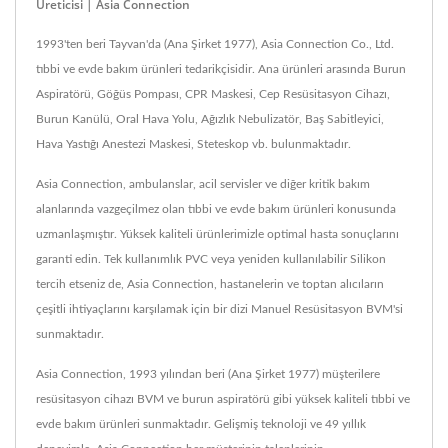
Üreticisi | Asia Connection
1993'ten beri Tayvan'da (Ana Şirket 1977), Asia Connection Co., Ltd.
tıbbi ve evde bakım ürünleri tedarikçisidir. Ana ürünleri arasında Burun
Aspiratörü, Göğüs Pompası, CPR Maskesi, Cep Resüsitasyon Cihazı,
Burun Kanülü, Oral Hava Yolu, Ağızlık Nebulizatör, Baş Sabitleyici,
Hava Yastığı Anestezi Maskesi, Steteskop vb. bulunmaktadır.
Asia Connection, ambulanslar, acil servisler ve diğer kritik bakım
alanlarında vazgeçilmez olan tıbbi ve evde bakım ürünleri konusunda
uzmanlaşmıştır. Yüksek kaliteli ürünlerimizle optimal hasta sonuçlarını
garanti edin. Tek kullanımlık PVC veya yeniden kullanılabilir Silikon
tercih etseniz de, Asia Connection, hastanelerin ve toptan alıcıların
çeşitli ihtiyaçlarını karşılamak için bir dizi Manuel Resüsitasyon BVM'si
sunmaktadır.
Asia Connection, 1993 yılından beri (Ana Şirket 1977) müşterilere
resüsitasyon cihazı BVM ve burun aspiratörü gibi yüksek kaliteli tıbbi ve
evde bakım ürünleri sunmaktadır. Gelişmiş teknoloji ve 49 yıllık