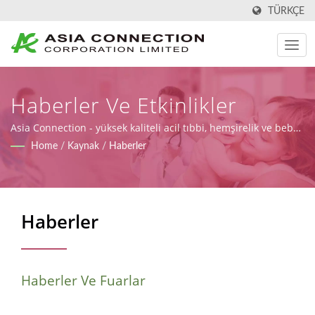
TÜRKÇE
Haberler Ve Etkinlikler
Asia Connection - yüksek kaliteli acil tıbbi, hemşirelik ve bebek
bakım ürünleri üreten profesyonel bir üretici.
Home
/
Kaynak
/
Haberler
Haberler
Haberler Ve Fuarlar