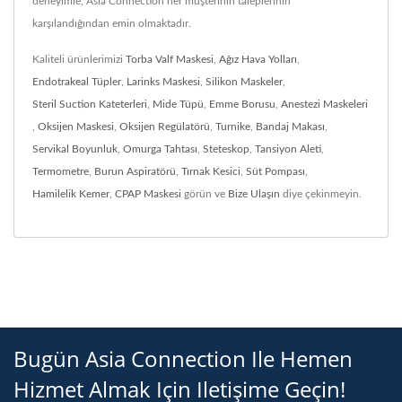
deneyimle, Asia Connection her müşterinin taleplerinin
karşılandığından emin olmaktadır.
Kaliteli ürünlerimizi
Torba Valf Maskesi
,
Ağız Hava Yolları
,
Endotrakeal Tüpler
,
Larinks Maskesi
,
Silikon Maskeler
,
Steril Suction Kateterleri
,
Mide Tüpü
,
Emme Borusu
,
Anestezi Maskeleri
,
Oksijen Maskesi
,
Oksijen Regülatörü
,
Turnike
,
Bandaj Makası
,
Servikal Boyunluk
,
Omurga Tahtası
,
Steteskop
,
Tansiyon Aleti
,
Termometre
,
Burun Aspiratörü
,
Tırnak Kesici
,
Süt Pompası
,
Hamilelik Kemer
,
CPAP Maskesi
görün ve
Bize Ulaşın
diye çekinmeyin.
Bugün Asia Connection Ile Hemen
Hizmet Almak Için Iletişime Geçin!