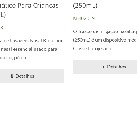
ático Para Crianças
(250mL)
L)
MH02019
Aspiradores Nasai
scara CPAP De Duplo
8
O frasco de irrigação nasal S
Porto
(250mL) é um dispositivo méd
a de Lavagem Nasal Kid é um
Classe I projetado...
r nasal essencial usado para
 muco, pólen...
Detalhes
Detalhes