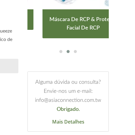
s
Máscara De RCP & Protetor
Má
Facial De RCP
queeze
ico de
Alguma dúvida ou consulta?
Envie-nos um e-mail:
info@asiaconnection.com.tw
Obrigado.
Mais Detalhes