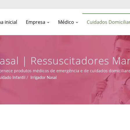
a inicial
Empresa
Médico
Cuidados Domicilia
asal | Ressuscitadores Ma
camente | Asia Connection
fornece produtos médicos de emergência e de cuidados domiciliares
 com capacidades de design, OEM e fabricação.
dado Infantil
/
Irrigador Nasal