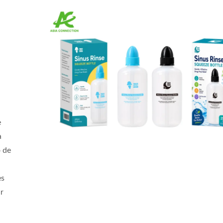
e
a
o de
es
ir