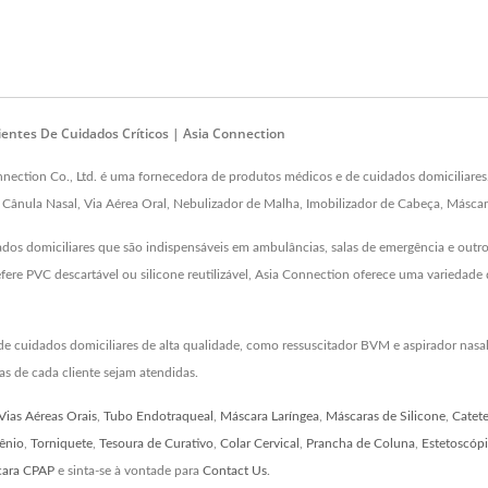
entes De Cuidados Críticos | Asia Connection
ction Co., Ltd. é uma fornecedora de produtos médicos e de cuidados domiciliares.Se
 Cânula Nasal, Via Aérea Oral, Nebulizador de Malha, Imobilizador de Cabeça, Máscar
os domiciliares que são indispensáveis em ambulâncias, salas de emergência e outros
fere PVC descartável ou silicone reutilizável, Asia Connection oferece uma variedade
 de cuidados domiciliares de alta qualidade, como ressuscitador BVM e aspirador na
s de cada cliente sejam atendidas.
Vias Aéreas Orais
,
Tubo Endotraqueal
,
Máscara Laríngea
,
Máscaras de Silicone
,
Catete
ênio
,
Torniquete
,
Tesoura de Curativo
,
Colar Cervical
,
Prancha de Coluna
,
Estetoscóp
ara CPAP
e sinta-se à vontade para
Contact Us
.