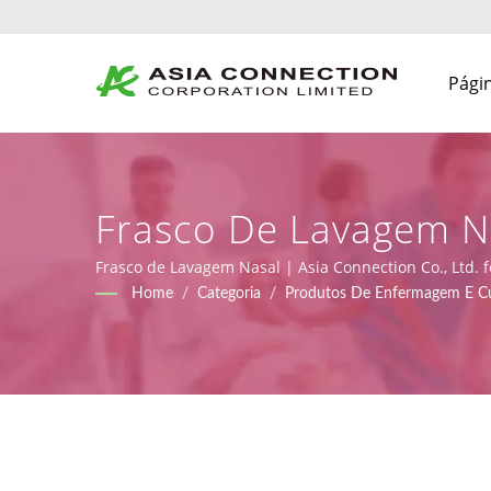
Págin
Frasco De Lavagem N
Projetados Ergonomi
Frasco de Lavagem Nasal | Asia Connection Co., Ltd. 
CE sob MDR (Regulamento (UE) 2017/745), juntamente
Home
/
Categoria
/
Produtos De Enfermagem E Cui