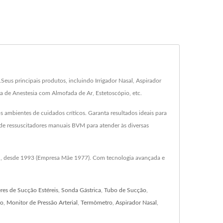
us principais produtos, incluindo Irrigador Nasal, Aspirador
a de Anestesia com Almofada de Ar, Estetoscópio, etc.
 ambientes de cuidados críticos. Garanta resultados ideais para
 de ressuscitadores manuais BVM para atender às diversas
sal, desde 1993 (Empresa Mãe 1977). Com tecnologia avançada e
res de Sucção Estéreis
,
Sonda Gástrica
,
Tubo de Sucção
,
io
,
Monitor de Pressão Arterial
,
Termômetro
,
Aspirador Nasal
,