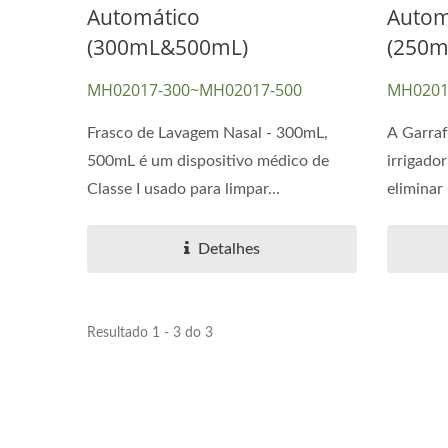
Automático
Autom
(300mL&500mL)
(250m
Máscara De RCP & Protetor
Má
MH02017-300~MH02017-500
MH0201
Facial De RCP
Frasco de Lavagem Nasal - 300mL,
A Garraf
500mL é um dispositivo médico de
irrigado
Classe I usado para limpar...
eliminar
Detalhes
Resultado 1 - 3 do 3