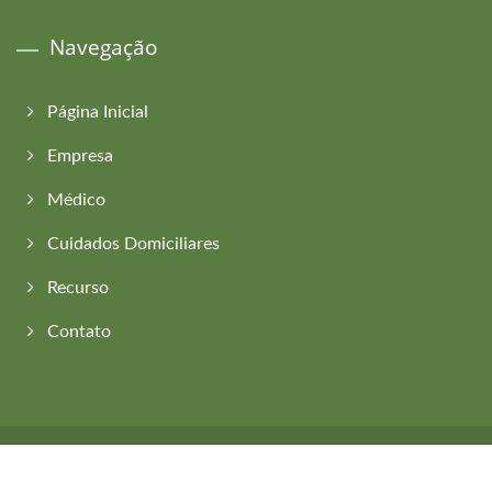
Navegação
Página Inicial
Empresa
Médico
Cuidados Domiciliares
Recurso
Contato
Copyright © 2026
Asia Connection Co., Ltd.
All Rights Reserved.
Consulted & Designed by
Ready-Market