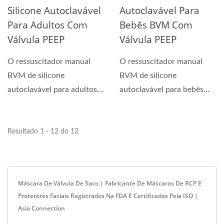
Silicone Autoclavável
Autoclavável Para
Para Adultos Com
Bebês BVM Com
Válvula PEEP
Válvula PEEP
O ressuscitador manual
O ressuscitador manual
BVM de silicone
BVM de silicone
autoclavável para adultos
autoclavável para bebês
com válvula PEEP é
com válvula PEEP é um
utilizado...
ressuscitador...
Resultado 1 - 12 do 12
Máscara De Válvula De Saco | Fabricante De Máscaras De RCP E
Protetores Faciais Registrados Na FDA E Certificados Pela ISO |
Asia Connection