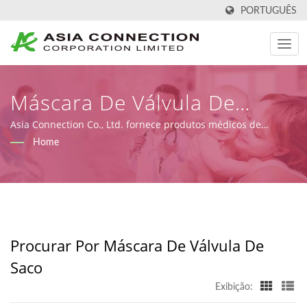
PORTUGUÊS
Máscara De Válvula De
SacoPesquisado |
Asia Connection Co., Ltd. fornece produtos médicos de
emergência e de cuidados domiciliares com registro FDA,
Home
Fabricante De Máscaras De
certificados ISO 9001, ISO 13485 e CE sob MDR (Regulamento
(UE) 2017/745), juntamente com capacidades de design, OEM
RCP E Protetores Faciais
e fabricação.
Registrado Pela FDA E
Certificado ISO | Asia
Procurar Por Máscara De Válvula De
Connection
Saco
Exibição: