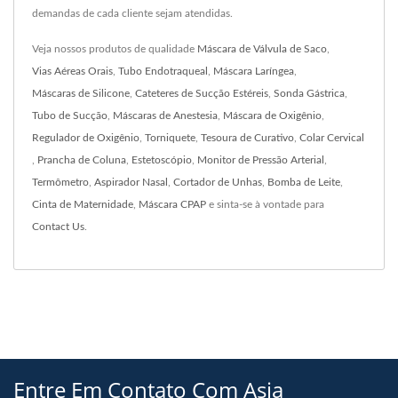
demandas de cada cliente sejam atendidas.
Veja nossos produtos de qualidade
Máscara de Válvula de Saco
,
Vias Aéreas Orais
,
Tubo Endotraqueal
,
Máscara Laríngea
,
Máscaras de Silicone
,
Cateteres de Sucção Estéreis
,
Sonda Gástrica
,
Tubo de Sucção
,
Máscaras de Anestesia
,
Máscara de Oxigênio
,
Regulador de Oxigênio
,
Torniquete
,
Tesoura de Curativo
,
Colar Cervical
,
Prancha de Coluna
,
Estetoscópio
,
Monitor de Pressão Arterial
,
Termômetro
,
Aspirador Nasal
,
Cortador de Unhas
,
Bomba de Leite
,
Cinta de Maternidade
,
Máscara CPAP
e sinta-se à vontade para
Contact Us
.
Entre Em Contato Com Asia