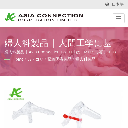
日本語
婦人科製品 | 人間工学に基づ
いて設計された手動蘇生器
婦人科製品 | Asia Connection Co., Ltd.は、MDR（規則（EU）
2017/745）に基づくFDA登録、ISO 9001、ISO 13485およびCE証
Home
/
カテゴリ
/
緊急医療製品
/
婦人科製品
BVM | Asia Connection
明書を持つ緊急医療および在宅ケア製品を供給し、設計、OEM、
製造能力を提供します。