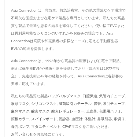
Asia Connectionは、救急車、救急治療室、その他の重篤なケア環境で
不可欠な医療および在宅ケア製品を専門としています。私たちの高品
質な製品で最適な患者の結果を確保してください。使い捨てPVCまた
は再利用可能なシリコンのいずれかをお好みの場合でも、Asia
Connectionは病院や卸売業者の多様なニーズに応える手動蘇生器
BVMの範囲を提供します。
Asia Connectionは、1993年から高品質の医療および在宅ケア製品、
例えば蘇生器BVMや鼻吸引器を提供しており（親会社は1977年設
立）、先進技術と49年の経験を持って、Asia Connectionは各顧客の
要求に応えています。
私たちの高品質な製品
バッグバルブマスク
,
口腔気道
,
気管内チューブ
,
喉頭マスク
,
シリコンマスク
,
滅菌吸引カテーテル
,
胃管
,
吸引チューブ
,
麻酔マスク
,
酸素マスク
,
酸素レギュレーター
,
止血帯
,
包帯用ハサミ
,
頸椎カラー
,
スパインボード
,
聴診器
,
血圧計
,
体温計
,
鼻吸引器
,
爪切り
,
母乳ポンプ
,
マタニティベルト
,
CPAPマスク
をご覧いただき、
お問い合わせ
をお気軽にどうぞ。