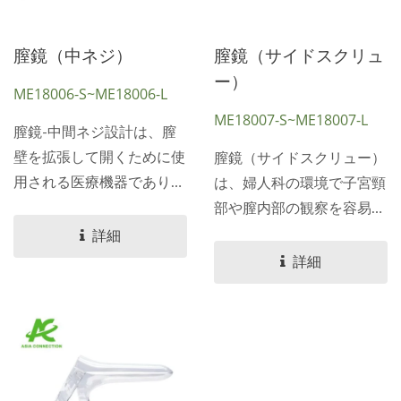
膣鏡（中ネジ）
膣鏡（サイドスクリュ
ー）
ME18006-S~ME18006-L
ME18007-S~ME18007-L
膣鏡-中間ネジ設計は、膣
壁を拡張して開くために使
膣鏡（サイドスクリュー）
用される医療機器であり、
は、婦人科の環境で子宮頸
臨床環境において子宮頸部
部や膣内部の観察を容易に
や内部膣領域の観察を容易
するために膣壁を拡張し開
詳細
にします。...
くために使用されるクラス
詳細
I使い捨て滅菌医療機器で
す。...