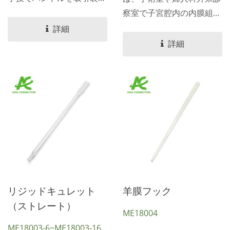
に接続するために使用され
察室で子宮腔内の内膜組織
るクラスIIaの侵襲的な滅菌
を削り取ったり、サンプリ
詳細
医療機器であり、手術室、
ングしたり、除去したりす
詳細
日帰り手術センター、婦人
るために使用されるクラス
科外来診察室において、液
IIaの侵襲的な滅菌医療機器
体排出および組織伝送のた
です。...
めの安全な経路を提供しま
す。...
リジッドキュレット
羊膜フック
（ストレート）
ME18004
ME18003-6~ME18003-16