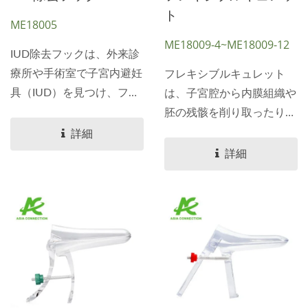
ト
ME18005
ME18009-4~ME18009-12
IUD除去フックは、外来診
療所や手術室で子宮内避妊
フレキシブルキュレット
具（IUD）を見つけ、フッ
は、子宮腔から内膜組織や
クをかけ、安全に取り外す
胚の残骸を削り取ったり、
ために使用される専門的な
サンプリングしたり、除去
詳細
婦人科機器です。...
したりするために使用され
詳細
る専門的な医療機器で
す。...