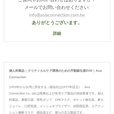
メールでお問い合わせください:
info@asiaconnection.com.tw
ありがとうございます。
詳細
婦人科製品 | クリティカルケア環境のための手動蘇生器BVM | Asia
Connection
1993年から台湾に所在する（親会社は1977年設立）、Asia
Connection Co., Ltd.は医療および在宅ケア製品の供給業者です。婦人
科製品、鼻吸引器、母乳ポンプ、CPRマスク、ポケット蘇生器、鼻カ
ニューレ、口腔気道、メッシュネブライザー、頭部固定具、エアクッ
ション麻酔マスク、聴診器など、彼らの主な製品です。