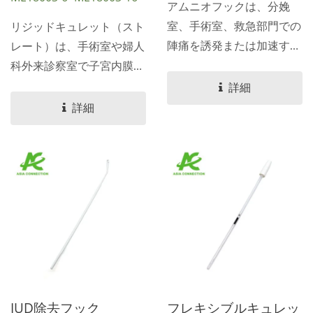
アムニオフックは、分娩
室、手術室、救急部門での
リジッドキュレット（スト
陣痛を誘発または加速する
レート）は、手術室や婦人
ための人工破水（AROM）
科外来診察室で子宮内膜組
に使用されるクラスIの使
織を削り取ったり、サンプ
詳細
い捨て滅菌医療機器で
リングしたり、除去したり
詳細
す。...
するために使用されるクラ
スIIaの侵襲的な滅菌医療機
器です。...
IUD除去フック
フレキシブルキュレッ