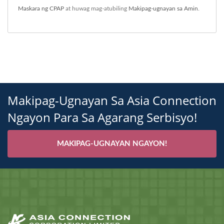
Maskara ng CPAP
at huwag mag-atubiling
Makipag-ugnayan sa Amin
.
Makipag-Ugnayan Sa Asia Connection
Ngayon Para Sa Agarang Serbisyo!
MAKIPAG-UGNAYAN NGAYON!