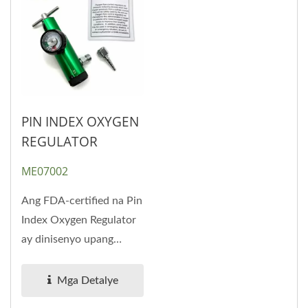
PIN INDEX OXYGEN
REGULATOR
ME07002
Ang FDA-certified na Pin
Index Oxygen Regulator
ay dinisenyo upang
bawasan ang presyon at
i-regulate...
Mga Detalye