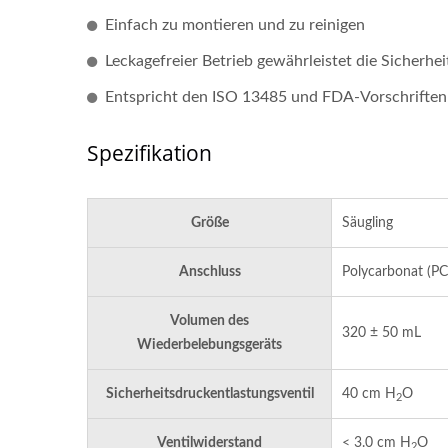
Einfach zu montieren und zu reinigen
Leckagefreier Betrieb gewährleistet die Sicherhei
Entspricht den ISO 13485 und FDA-Vorschriften
Spezifikation
Größe
Säugling
Anschluss
Polycarbonat (PC)
Volumen des
320 ± 50 mL
Wiederbelebungsgeräts
Sicherheitsdruckentlastungsventil
40 cm H
O
2
Ventilwiderstand
< 3.0 cm H
O
2