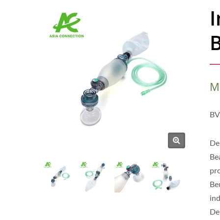
I
M
BV
De
Be
pr
Be
in
De