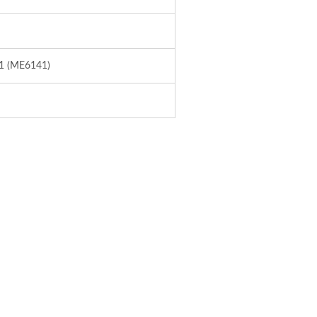
#1 (ME6141)
Nasenabsauger
llingsport-CPAP-Maske