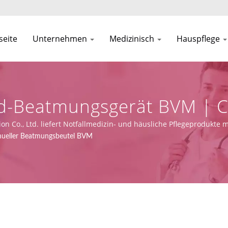
seite
Unternehmen
Medizinisch
Hauspflege
and-Beatmungsgerät BVM | 
er Hersteller | Asia Connec
ion Co., Ltd. liefert Notfallmedizin- und häusliche Pflegeprodukte
sowie Design-, OEM- und Fertigungsmöglichkeiten.
ueller Beatmungsbeutel BVM