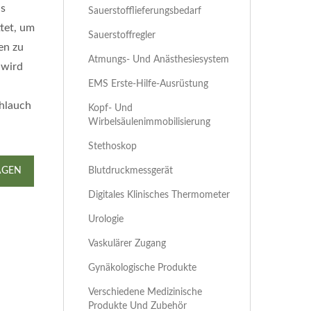
as
Sauerstofflieferungsbedarf
tet, um
Sauerstoffregler
en zu
Atmungs- Und Anästhesiesystem
 wird
EMS Erste-Hilfe-Ausrüstung
chlauch
Kopf- Und
Wirbelsäulenimmobilisierung
Stethoskop
Blutdruckmessgerät
AGEN
Digitales Klinisches Thermometer
Urologie
Vaskulärer Zugang
Gynäkologische Produkte
Verschiedene Medizinische
Produkte Und Zubehör