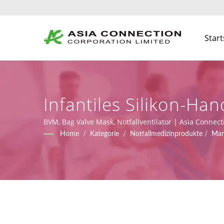
Start
Infantiles Silikon-H
Notfälle Und Ersthelf
BVM, Bag Valve Mask, Notfallventilator | Asia Connect
Zertifikaten gemäß MDR (Verordnung (EU) 2017/745), 
Home
/
Kategorie
/
Notfallmedizinprodukte
/
Man