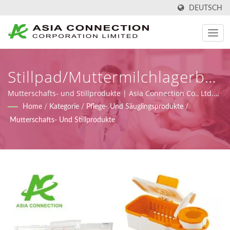
DEUTSCH
Stillpad/Muttermilchlagerbeut
| Ergonomisch Gestaltete
Mutterschafts- und Stillprodukte | Asia Connection Co., Ltd.
liefert Notfallmedizin- und häusliche Pflegeprodukte mit FDA-
Home
/
Kategorie
/
Pflege- Und Säuglingsprodukte
/
Manuelle Beatmungsgeräte
Zulassung, ISO 9001, ISO 13485 und CE-Zertifikaten gemäß
Mutterschafts- Und Stillprodukte
MDR (Verordnung (EU) 2017/745), sowie Design-, OEM- und
BVMs | Asia Connection
Fertigungsmöglichkeiten.