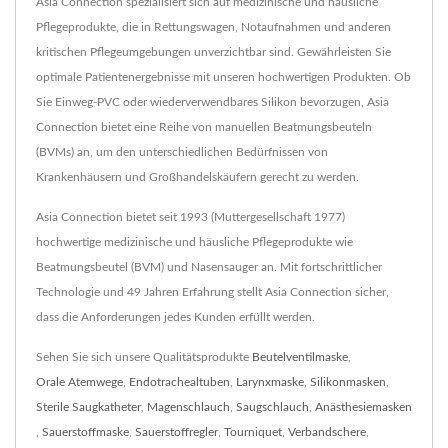
Asia Connection spezialisiert sich auf medizinische und häusliche
Pflegeprodukte, die in Rettungswagen, Notaufnahmen und anderen
kritischen Pflegeumgebungen unverzichtbar sind. Gewährleisten Sie
optimale Patientenergebnisse mit unseren hochwertigen Produkten. Ob
Sie Einweg-PVC oder wiederverwendbares Silikon bevorzugen, Asia
Connection bietet eine Reihe von manuellen Beatmungsbeuteln
(BVMs) an, um den unterschiedlichen Bedürfnissen von
Krankenhäusern und Großhandelskäufern gerecht zu werden.
Asia Connection bietet seit 1993 (Muttergesellschaft 1977)
hochwertige medizinische und häusliche Pflegeprodukte wie
Beatmungsbeutel (BVM) und Nasensauger an. Mit fortschrittlicher
Technologie und 49 Jahren Erfahrung stellt Asia Connection sicher,
dass die Anforderungen jedes Kunden erfüllt werden.
Sehen Sie sich unsere Qualitätsprodukte
Beutelventilmaske
,
Orale Atemwege
,
Endotrachealtuben
,
Larynxmaske
,
Silikonmasken
,
Sterile Saugkatheter
,
Magenschlauch
,
Saugschlauch
,
Anästhesiemasken
,
Sauerstoffmaske
,
Sauerstoffregler
,
Tourniquet
,
Verbandschere
,