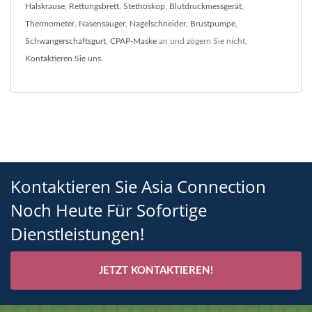
Halskrause
,
Rettungsbrett
,
Stethoskop
,
Blutdruckmessgerät
,
Thermometer
,
Nasensauger
,
Nagelschneider
,
Brustpumpe
,
Schwangerschaftsgurt
,
CPAP-Maske
an und zögern Sie nicht,
Kontaktieren Sie uns
.
Kontaktieren Sie Asia Connection
Noch Heute Für Sofortige
Dienstleistungen!
JETZT KONTAKTIEREN!