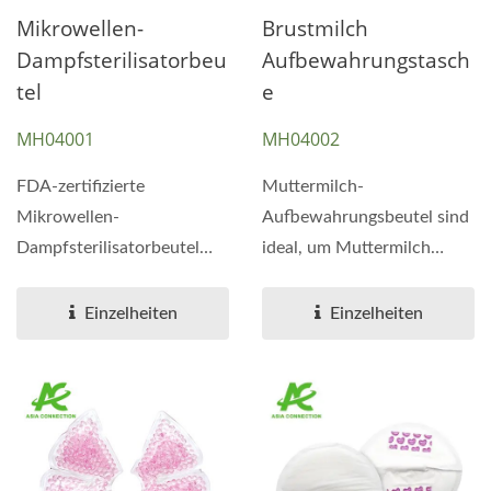
Mikrowellen-
Brustmilch
Dampfsterilisatorbeu
Aufbewahrungstasch
Tel
E
MH04001
MH04002
FDA-zertifizierte
Muttermilch-
Mikrowellen-
Aufbewahrungsbeutel sind
Dampfsterilisatorbeutel
ideal, um Muttermilch
eliminieren 99,9 % der
sicher zu kühlen oder
Bakterien und Keime...
einzufrieren,...
Einzelheiten
Einzelheiten