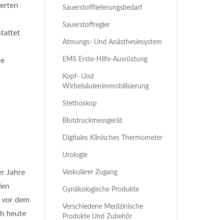
ierten
Sauerstofflieferungsbedarf
Sauerstoffregler
tattet
Atmungs- Und Anästhesiesystem
EMS Erste-Hilfe-Ausrüstung
ie
Kopf- Und
Wirbelsäulenimmobilisierung
Stethoskop
Blutdruckmessgerät
Digitales Klinisches Thermometer
Urologie
r Jahre
Vaskulärer Zugang
den
Gynäkologische Produkte
n vor dem
Verschiedene Medizinische
ch heute
Produkte Und Zubehör