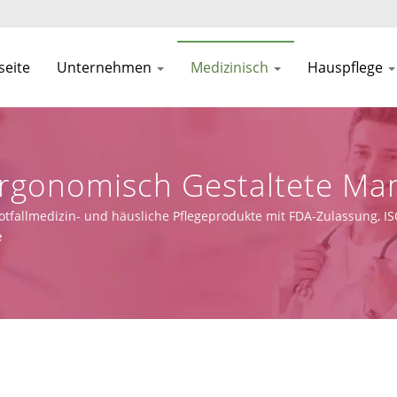
seite
Unternehmen
Medizinisch
Hauspflege
Ergonomisch Gestaltete Ma
s | Asia Connection
t Notfallmedizin- und häusliche Pflegeprodukte mit FDA-Zulassung,
 Fertigungsmöglichkeiten.
e