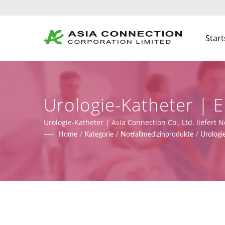
Start
Urologie-Katheter | 
Beatmungsgeräte BVM
Urologie-Katheter | Asia Connection Co., Ltd. liefer
(Verordnung (EU) 2017/745), sowie Design-, OEM- und
Home
/
Kategorie
/
Notfallmedizinprodukte
/
Urologi