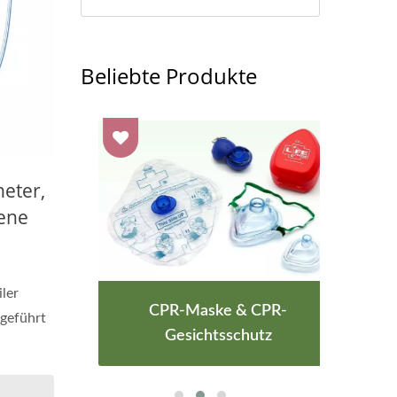
Beliebte Produkte
heter,
ene
iler
CPR-Maske & CPR-
ngeführt
Zwi
Gesichtsschutz