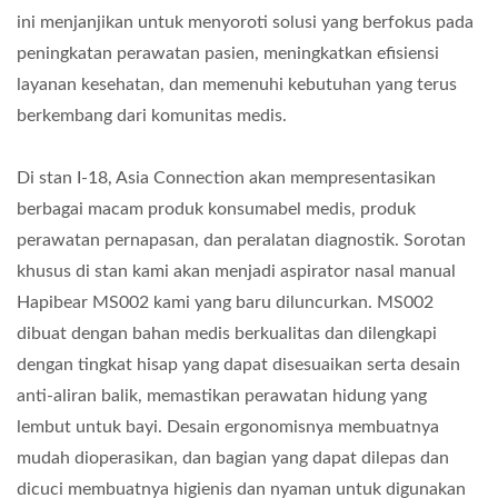
ini menjanjikan untuk menyoroti solusi yang berfokus pada
peningkatan perawatan pasien, meningkatkan efisiensi
layanan kesehatan, dan memenuhi kebutuhan yang terus
berkembang dari komunitas medis.
Di stan I-18, Asia Connection akan mempresentasikan
berbagai macam produk konsumabel medis, produk
perawatan pernapasan, dan peralatan diagnostik. Sorotan
khusus di stan kami akan menjadi aspirator nasal manual
Hapibear MS002 kami yang baru diluncurkan. MS002
dibuat dengan bahan medis berkualitas dan dilengkapi
dengan tingkat hisap yang dapat disesuaikan serta desain
anti-aliran balik, memastikan perawatan hidung yang
lembut untuk bayi. Desain ergonomisnya membuatnya
mudah dioperasikan, dan bagian yang dapat dilepas dan
dicuci membuatnya higienis dan nyaman untuk digunakan