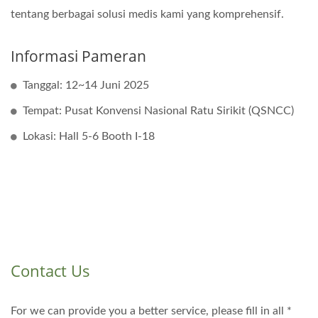
tentang berbagai solusi medis kami yang komprehensif.
Informasi Pameran
Tanggal: 12~14 Juni 2025
Tempat: Pusat Konvensi Nasional Ratu Sirikit (QSNCC)
Lokasi: Hall 5-6 Booth I-18