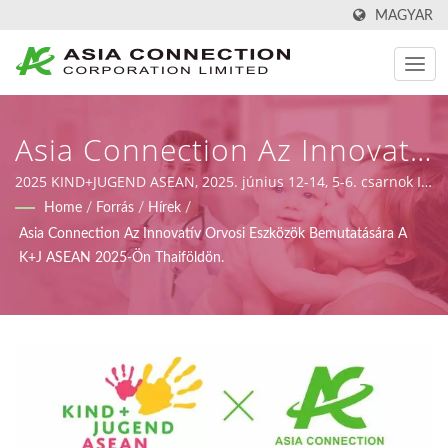
MAGYAR
Asia Connection Az Innovatív
Orvosi Eszközök
2025 KIND+JUGEND ASEAN, 2025. június 12-14, 5-6. csarnok I-
18. stand, Asia Connection | Asia Connection Co., Ltd.
Home
/
Forrás
/
Hírek
/
Bemutatására A K+J ASEAN
sürgősségi orvosi és otthoni ápolási termékeket szállít FDA
Asia Connection Az Innovatív Orvosi Eszközök Bemutatására A
regisztrációval, ISO 9001, ISO 13485 és CE tanúsítványokkal az
2025-Ön Thaiföldön. | Kézi
K+J ASEAN 2025-Ön Thaiföldön.
MDR (2017/745/EU rendelet) keretein belül, valamint tervezési,
Lélegeztető BVM-Ek Kritikus
OEM és gyártási képességekkel.
Ellátási Környezetekhez |
Asia Connection