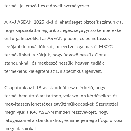
termék jellemzőit és előnyeit személyesen.
A K+J ASEAN 2025 kiváló lehetőséget biztosít számunkra,
hogy kapcsolatba lépjünk az egészségügyi szakemberekkel
és forgalmazókkal az ASEAN piacon, és bemutassuk
legújabb innovációinkat, beleértve izgalmas új MS002
termékünket is. Várjuk, hogy üdvözölhessük Önt a
standunknál, és megbeszélhessük, hogyan tudják
termékeink kielégíteni az Ön specifikus igényeit.
Csapatunk az I-18-as standnál lesz elérhető, hogy
termékbemutatókat tartson, válaszoljon kérdéseikre, és
megvitasson lehetséges együttműködéseket. Szeretettel
meghívjuk a K+J ASEAN minden résztvevőjét, hogy
látogasson el a standunkhoz, és ismerje meg átfogó orvosi
megoldásainkat.