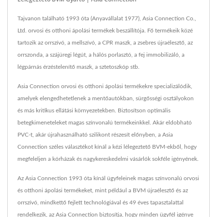
Tajvanon található 1993 óta (Anyavállalat 1977), Asia Connection Co.,
Ltd. orvosi és otthoni ápolási termékek beszállítója. Fő termékeik közé
tartozik az orrszívó, a mellszívó, a CPR maszk, a zsebres újraélesztő, az
orrszonda, a szájüregi légút, a hálós porlasztó, a fej immobilizáló, a
légpárnás érzéstelenítő maszk, a sztetoszkóp stb.
Asia Connection orvosi és otthoni ápolási termékekre specializálódik,
amelyek elengedhetetlenek a mentőautókban, sürgősségi osztályokon
és más kritikus ellátási környezetekben. Biztosítson optimális
betegkimeneteleket magas színvonalú termékeinkkel. Akár eldobható
PVC-t, akár újrahasználható szilikont részesít előnyben, a Asia
Connection széles választékot kínál a kézi lélegeztető BVM-ekből, hogy
megfeleljen a kórházak és nagykereskedelmi vásárlók sokféle igényének.
Az Asia Connection 1993 óta kínál ügyfeleinek magas színvonalú orvosi
és otthoni ápolási termékeket, mint például a BVM újraélesztő és az
orrszívó, mindkettő fejlett technológiával és 49 éves tapasztalattal
rendelkezik, az Asia Connection biztosítja, hogy minden ügyfél igénye