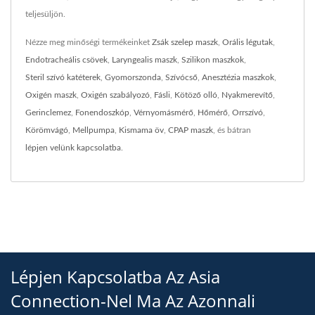
teljesüljön.
Nézze meg minőségi termékeinket
Zsák szelep maszk
,
Orális légutak
,
Endotracheális csövek
,
Laryngealis maszk
,
Szilikon maszkok
,
Steril szívó katéterek
,
Gyomorszonda
,
Szívócső
,
Anesztézia maszkok
,
Oxigén maszk
,
Oxigén szabályozó
,
Fásli
,
Kötöző olló
,
Nyakmerevítő
,
Gerinclemez
,
Fonendoszkóp
,
Vérnyomásmérő
,
Hőmérő
,
Orrszívó
,
Körömvágó
,
Mellpumpa
,
Kismama öv
,
CPAP maszk
, és bátran
lépjen velünk kapcsolatba
.
Lépjen Kapcsolatba Az Asia
Connection-Nel Ma Az Azonnali