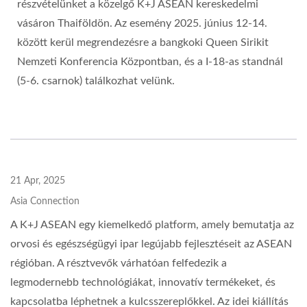
részvételünket a közelgő K+J ASEAN kereskedelmi
vásáron Thaiföldön. Az esemény 2025. június 12-14.
között kerül megrendezésre a bangkoki Queen Sirikit
Nemzeti Konferencia Központban, és a I-18-as standnál
(5-6. csarnok) találkozhat velünk.
21 Apr, 2025
Asia Connection
A K+J ASEAN egy kiemelkedő platform, amely bemutatja az
orvosi és egészségügyi ipar legújabb fejlesztéseit az ASEAN
régióban. A résztvevők várhatóan felfedezik a
legmodernebb technológiákat, innovatív termékeket, és
kapcsolatba léphetnek a kulcsszereplőkkel. Az idei kiállítás