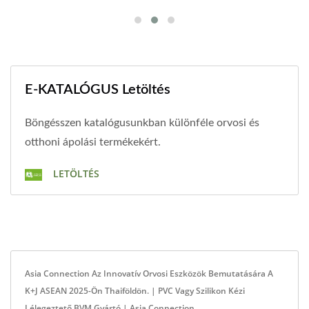
E-KATALÓGUS Letöltés
Böngésszen katalógusunkban különféle orvosi és
otthoni ápolási termékekért.
LETÖLTÉS
Asia Connection Az Innovatív Orvosi Eszközök Bemutatására A
K+J ASEAN 2025-Ön Thaiföldön. | PVC Vagy Szilikon Kézi
Lélegeztető BVM Gyártó | Asia Connection