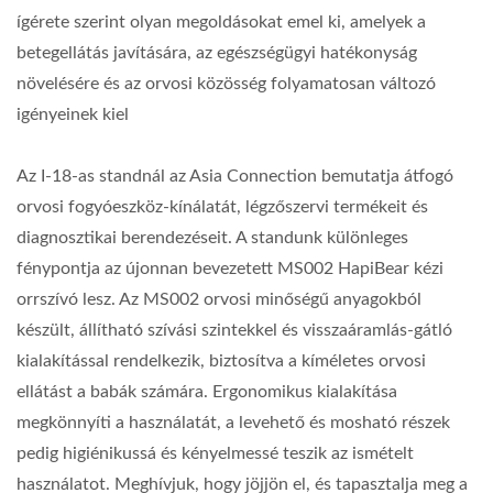
ígérete szerint olyan megoldásokat emel ki, amelyek a
betegellátás javítására, az egészségügyi hatékonyság
növelésére és az orvosi közösség folyamatosan változó
igényeinek kiel
Az I-18-as standnál az Asia Connection bemutatja átfogó
orvosi fogyóeszköz-kínálatát, légzőszervi termékeit és
diagnosztikai berendezéseit. A standunk különleges
fénypontja az újonnan bevezetett MS002 HapiBear kézi
orrszívó lesz. Az MS002 orvosi minőségű anyagokból
készült, állítható szívási szintekkel és visszaáramlás-gátló
kialakítással rendelkezik, biztosítva a kíméletes orvosi
ellátást a babák számára. Ergonomikus kialakítása
megkönnyíti a használatát, a levehető és mosható részek
pedig higiénikussá és kényelmessé teszik az ismételt
használatot. Meghívjuk, hogy jöjjön el, és tapasztalja meg a