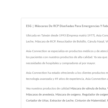
ESG | Máscaras De RCP Diseñadas Para Emergencias Y Fabri
Ubicada en Taiwán desde 1993 (Empresa matriz 1977), Asia Connec
Leche, Máscara de RCP, Resucitador de Bolsillo, Cánula Nasal, Ví
Asia Connection se especializa en productos médicos y de atenci
los pacientes con nuestros productos de alta calidad. Ya sea que
necesidades de hospitales y compradores al por mayor.
Asia Connection ha estado ofreciendo a los clientes productos m
tecnología avanzada y 49 años de experiencia, Asia Connection a
Vea nuestros productos de calidad
Máscara de válvula de bolsa
,
Máscaras de anestesia
,
Máscara de oxígeno
,
Regulador de oxíge
Cortador de Uñas
,
Extractor de Leche
,
Cinturón de Maternidad
,