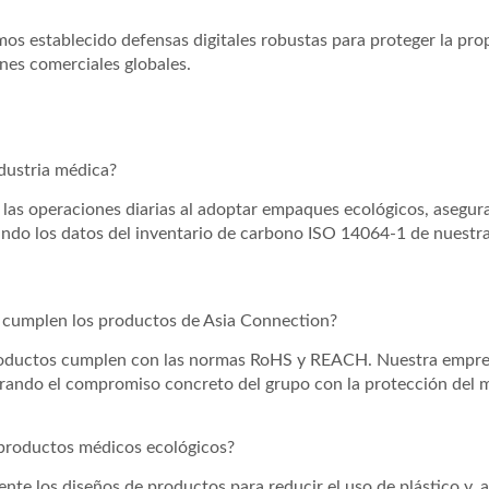
s establecido defensas digitales robustas para proteger la propi
nes comerciales globales.
dustria médica?
 las operaciones diarias al adoptar empaques ecológicos, asegu
zando los datos del inventario de carbono ISO 14064-1 de nuestr
d cumplen los productos de Asia Connection?
oductos cumplen con las normas RoHS y REACH. Nuestra empres
ando el compromiso concreto del grupo con la protección del 
productos médicos ecológicos?
nte los diseños de productos para reducir el uso de plástico y,