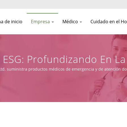
a de inicio
Empresa
Médico
Cuidado en el H
ESG: Profundizando En La 
uturo | Resucitadores Man
 Ltd. suministra productos médicos de emergencia y de atención domi
745), junto con capacidades de diseño, OEM y fabricación.
 Críticos | Asia Connectio