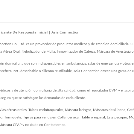
cante De Respuesta Inicial | Asia Connection
tion Co., Ltd. es un proveedor de productos médicos y de atención domiciliaria. Sus
a Aérea Oral, Nebulizador de Malla, Inmovilizador de Cabeza, Máscara de Anestesia co
ón domiciliaria que son indispensables en ambulancias, salas de emergencia y otros e
 prefiera PVC desechable o silicona reutilizable, Asia Connection ofrece una gama de 
édicos y de atención domiciliaria de alta calidad, como el resucitador BVM y el aspi
segura que se satisfagan las demandas de cada cliente.
Vías aéreas orales
,
Tubos endotraqueales
,
Máscara laríngea
,
Máscaras de silicona
,
Caté
no
,
Torniquete
,
Tijeras para vendajes
,
Collar cervical
,
Tablero espinal
,
Estetoscopio
,
Mon
Máscara CPAP
y no dude en
Contactarnos
.