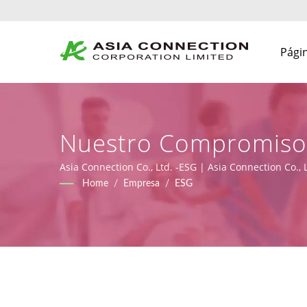
Págin
Nuestro Compromiso 
Sostenimiento Del F
Asia Connection Co., Ltd. -ESG | Asia Connection Co.,
9001, ISO 13485 y CE bajo MDR (Reglamento (UE) 2017/
Home
/
Empresa
/
ESG
Entornos De Cuidados