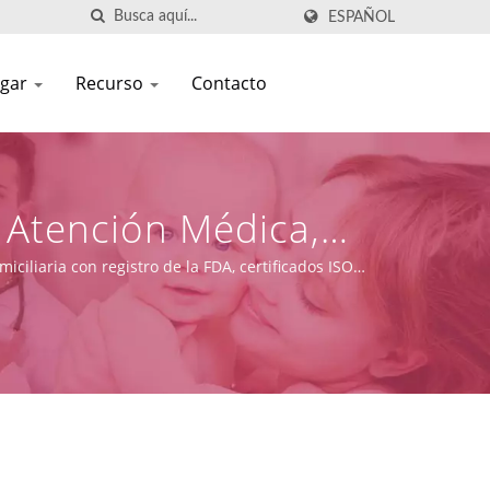
ESPAÑOL
ogar
Recurso
Contacto
Atención Médica,
uales BVM Para
ciliaria con registro de la FDA, certificados ISO
n