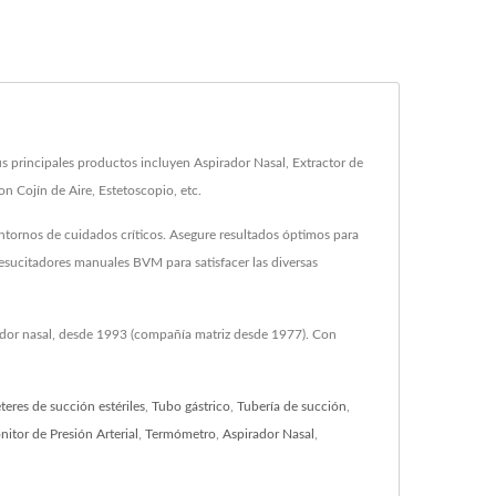
 principales productos incluyen Aspirador Nasal, Extractor de
n Cojín de Aire, Estetoscopio, etc.
ntornos de cuidados críticos. Asegure resultados óptimos para
resucitadores manuales BVM para satisfacer las diversas
rador nasal, desde 1993 (compañía matriz desde 1977). Con
teres de succión estériles
,
Tubo gástrico
,
Tubería de succión
,
itor de Presión Arterial
,
Termómetro
,
Aspirador Nasal
,