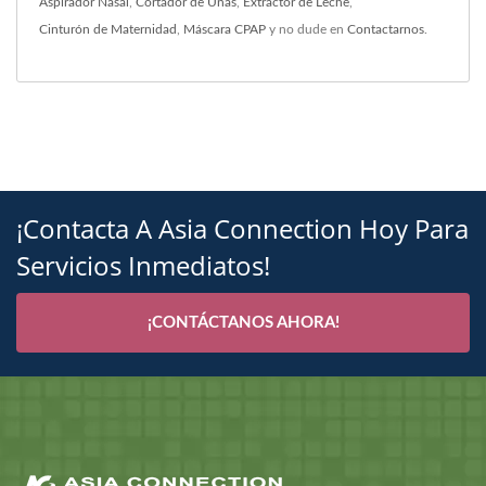
Aspirador Nasal
,
Cortador de Uñas
,
Extractor de Leche
,
Cinturón de Maternidad
,
Máscara CPAP
y no dude en
Contactarnos
.
¡Contacta A Asia Connection Hoy Para
Servicios Inmediatos!
¡CONTÁCTANOS AHORA!