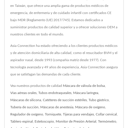
en Taiwán, que ofrece una amplia gama de productos médicos de
emergencia, de enfermería y de cuidado infantil con certificados CE
bajo MDR (Reglamento (UE) 2017/745). Estamos dedicados a
suministrar productos de calidad superior y a ofrecer soluciones OEM a
nuestros clientes en todo el mundo.
Asia Connection ha estado ofreciendo a los clientes productos médicos
y de atención domiciliaria de alta calidad, como el resucitador BVM y el
aspirador nasal, desde 1993 (compañía matriz desde 1977). Con
tecnología avanzada y 49 años de experiencia, Asia Connection asegura
que se satisfagan las demandas de cada cliente.
Vea nuestros productos de calidad
Máscara de válvula de bolsa
,
Vías aéreas orales
,
Tubos endotraqueales
,
Máscara laríngea
,
Máscaras de silicona
,
Catéteres de succión estériles
,
Tubo gástrico
,
Tubería de succión
,
Máscaras de anestesia
,
Máscara de oxígeno
,
Regulador de oxígeno
,
Torniquete
,
Tijeras para vendajes
,
Collar cervical
,
Tablero espinal
,
Estetoscopio
,
Monitor de Presión Arterial
,
Termómetro
,