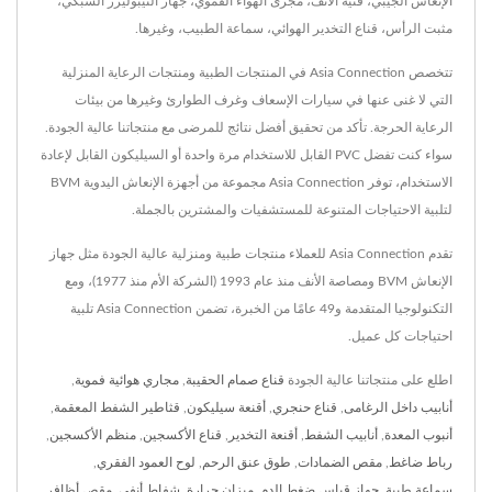
الإنعاش الجيبي، قنية الأنف، مجرى الهواء الفموي، جهاز النيبوليزر الشبكي،
مثبت الرأس، قناع التخدير الهوائي، سماعة الطبيب، وغيرها.
تتخصص Asia Connection في المنتجات الطبية ومنتجات الرعاية المنزلية
التي لا غنى عنها في سيارات الإسعاف وغرف الطوارئ وغيرها من بيئات
الرعاية الحرجة. تأكد من تحقيق أفضل نتائج للمرضى مع منتجاتنا عالية الجودة.
سواء كنت تفضل PVC القابل للاستخدام مرة واحدة أو السيليكون القابل لإعادة
الاستخدام، توفر Asia Connection مجموعة من أجهزة الإنعاش اليدوية BVM
لتلبية الاحتياجات المتنوعة للمستشفيات والمشترين بالجملة.
تقدم Asia Connection للعملاء منتجات طبية ومنزلية عالية الجودة مثل جهاز
الإنعاش BVM ومصاصة الأنف منذ عام 1993 (الشركة الأم منذ 1977)، ومع
التكنولوجيا المتقدمة و49 عامًا من الخبرة، تضمن Asia Connection تلبية
احتياجات كل عميل.
اطلع على منتجاتنا عالية الجودة
قناع صمام الحقيبة
,
مجاري هوائية فموية
,
أنابيب داخل الرغامى
,
قناع حنجري
,
أقنعة سيليكون
,
قثاطير الشفط المعقمة
,
أنبوب المعدة
,
أنابيب الشفط
,
أقنعة التخدير
,
قناع الأكسجين
,
منظم الأكسجين
,
رباط ضاغط
,
مقص الضمادات
,
طوق عنق الرحم
,
لوح العمود الفقري
,
سماعة طبية
,
جهاز قياس ضغط الدم
,
ميزان حرارة
,
شفاط أنفي
,
مقص أظافر
,